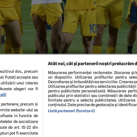
Atât noi, cât și partenerii noștri prelucrăm d
ozitivul dvs., precum
Măsurarea performanței reclamelor. Stocarea și/s
al. Puteți accepta sau
un dispozitiv. Utilizarea profilurilor pentru sel
Dezvoltarea și îmbunătățirea serviciilor. Crearea pr
utilizării unui interes
Utilizarea profilurilor pentru selectarea publicității
Aceste alegeri vor fi
pentru publicitate personalizată. Măsurarea perfo
alii
publicului prin statistici sau combinații de date di
limitate pentru a selecta publicitatea. Utilizarea
te partenere, precum si
conținutul. Date precise de geolocație și identifica
ermite website-ului sa
Listă parteneri (furnizori)
ENI ȘI CONDIȚII
POLITICA DE CONFIDENTIALITATE
GDPR
ECHIPA EDITORIALĂ
CON
 afisate in functie de
Modifică Setările
etelelor de socializare
zute de art. 15-22 din
turi pot fi exercitate
copyright © 2026