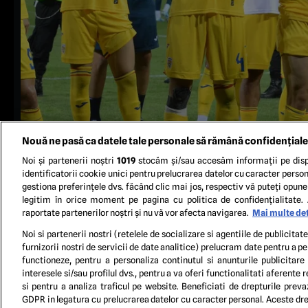
Nouă ne pasă ca datele tale personale să rămână confidențiale
Noi și partenerii noștri
1019
stocăm și/sau accesăm informații pe disp
identificatorii cookie unici pentru prelucrarea datelor cu caracter person
gestiona preferințele dvs. făcând clic mai jos, respectiv vă puteți opune 
legitim în orice moment pe pagina cu politica de confidențialitate. 
raportate partenerilor noștri și nu vă vor afecta navigarea.
Mai multe det
Noi si partenerii nostri (retelele de socializare si agentiile de publicita
furnizorii nostri de servicii de date analitice) prelucram date pentru a p
TERM
functioneze, pentru a personaliza continutul si anunturile publicitare
interesele si/sau profilul dvs., pentru a va oferi functionalitati aferente r
si pentru a analiza traficul pe website. Beneficiati de drepturile preva
GDPR in legatura cu prelucrarea datelor cu caracter personal. Aceste drep