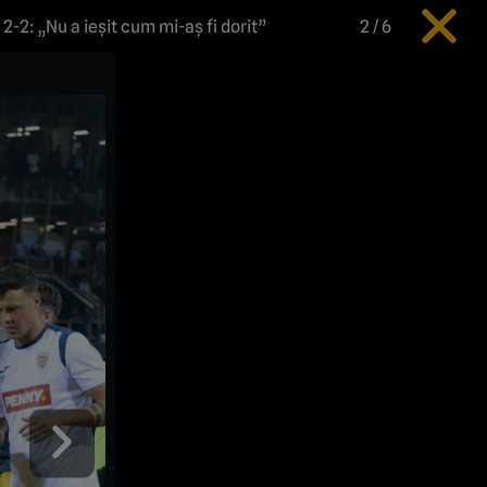
2-2: „Nu a ieșit cum mi-aș fi dorit”
2
/
6