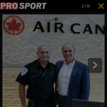
2
/
10