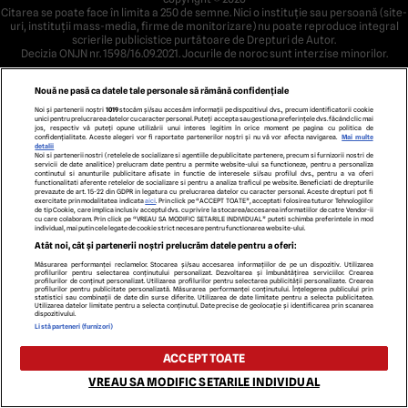
Citarea se poate face în limita a 250 de semne. Nici o instituţie sau persoană (site-
uri, instituţii mass-media, firme de monitorizare) nu poate reproduce integral
scrierile publicistice purtătoare de Drepturi de Autor.
Decizia ONJN nr. 1598/16.09.2021. Jocurile de noroc sunt interzise minorilor.
Nouă ne pasă ca datele tale personale să rămână confidențiale
Noi și partenerii noștri
1019
stocăm și/sau accesăm informații pe dispozitivul dvs., precum identificatorii cookie
unici pentru prelucrarea datelor cu caracter personal. Puteți accepta sau gestiona preferințele dvs. făcând clic mai
jos, respectiv vă puteți opune utilizării unui interes legitim în orice moment pe pagina cu politica de
confidențialitate. Aceste alegeri vor fi raportate partenerilor noștri și nu vă vor afecta navigarea.
Mai multe
detalii
Noi si partenerii nostri (retelele de socializare si agentiile de publicitate partenere, precum si furnizorii nostri de
servicii de date analitice) prelucram date pentru a permite website-ului sa functioneze, pentru a personaliza
continutul si anunturile publicitare afisate in functie de interesele si/sau profilul dvs., pentru a va oferi
functionalitati aferente retelelor de socializare si pentru a analiza traficul pe website. Beneficiati de drepturile
prevazute de art. 15-22 din GDPR in legatura cu prelucrarea datelor cu caracter personal. Aceste drepturi pot fi
exercitate prin modalitatea indicata
aici
. Prin click pe “ACCEPT TOATE”, acceptati folosirea tuturor Tehnologiilor
de tip Cookie, care implica inclusiv acceptul dvs. cu privire la stocarea/accesarea informatiilor de catre Vendor-ii
cu care colaboram. Prin click pe “VREAU SA MODIFIC SETARILE INDIVIDUAL” puteti schimba preferintele in mod
individual, mai putin cele legate de cookie strict necesare pentru functionarea website-ului.
Atât noi, cât și partenerii noștri prelucrăm datele pentru a oferi:
Măsurarea performanței reclamelor. Stocarea și/sau accesarea informațiilor de pe un dispozitiv. Utilizarea
profilurilor pentru selectarea conținutului personalizat. Dezvoltarea și îmbunătățirea serviciilor. Crearea
profilurilor de conținut personalizat. Utilizarea profilurilor pentru selectarea publicității personalizate. Crearea
profilurilor pentru publicitate personalizată. Măsurarea performanței conținutului. Înțelegerea publicului prin
statistici sau combinații de date din surse diferite. Utilizarea de date limitate pentru a selecta publicitatea.
Utilizarea datelor limitate pentru a selecta conținutul. Date precise de geolocație și identificarea prin scanarea
dispozitivului.
Listă parteneri (furnizori)
ACCEPT TOATE
VREAU SA MODIFIC SETARILE INDIVIDUAL