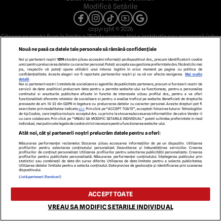
Modifică Setările
copyright © 2026
Citarea se poate face în limita a 250 de semne. Nici o instituţie sau persoană (site-
uri, instituţii mass-media, firme de monitorizare) nu poate reproduce integral
Nouă ne pasă ca datele tale personale să rămână confidențiale
scrierile publicistice purtătoare de Drepturi de Autor.
Decizia ONJN nr. 1598/16.09.2021. Jocurile de noroc sunt interzise minorilor.
Noi și partenerii noștri
1019
stocăm și/sau accesăm informații pe dispozitivul dvs., precum identificatorii cookie
unici pentru prelucrarea datelor cu caracter personal. Puteți accepta sau gestiona preferințele dvs. făcând clic mai
jos, respectiv vă puteți opune utilizării unui interes legitim în orice moment pe pagina cu politica de
confidențialitate. Aceste alegeri vor fi raportate partenerilor noștri și nu vă vor afecta navigarea.
Mai multe
detalii
Noi si partenerii nostri (retelele de socializare si agentiile de publicitate partenere, precum si furnizorii nostri de
servicii de date analitice) prelucram date pentru a permite website-ului sa functioneze, pentru a personaliza
continutul si anunturile publicitare afisate in functie de interesele si/sau profilul dvs., pentru a va oferi
functionalitati aferente retelelor de socializare si pentru a analiza traficul pe website. Beneficiati de drepturile
prevazute de art. 15-22 din GDPR in legatura cu prelucrarea datelor cu caracter personal. Aceste drepturi pot fi
exercitate prin modalitatea indicata
aici
. Prin click pe “ACCEPT TOATE”, acceptati folosirea tuturor Tehnologiilor
de tip Cookie, care implica inclusiv acceptul dvs. cu privire la stocarea/accesarea informatiilor de catre Vendor-ii
cu care colaboram. Prin click pe “VREAU SA MODIFIC SETARILE INDIVIDUAL” puteti schimba preferintele in mod
individual, mai putin cele legate de cookie strict necesare pentru functionarea website-ului.
Atât noi, cât și partenerii noștri prelucrăm datele pentru a oferi:
Măsurarea performanței reclamelor. Stocarea și/sau accesarea informațiilor de pe un dispozitiv. Utilizarea
profilurilor pentru selectarea conținutului personalizat. Dezvoltarea și îmbunătățirea serviciilor. Crearea
profilurilor de conținut personalizat. Utilizarea profilurilor pentru selectarea publicității personalizate. Crearea
profilurilor pentru publicitate personalizată. Măsurarea performanței conținutului. Înțelegerea publicului prin
statistici sau combinații de date din surse diferite. Utilizarea de date limitate pentru a selecta publicitatea.
Utilizarea datelor limitate pentru a selecta conținutul. Date precise de geolocație și identificarea prin scanarea
dispozitivului.
Listă parteneri (furnizori)
ACCEPT TOATE
VREAU SA MODIFIC SETARILE INDIVIDUAL