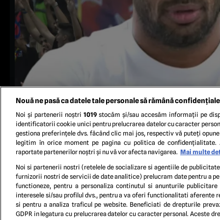
Nouă ne pasă ca datele tale personale să rămână confidențiale
Noi și partenerii noștri
1019
stocăm și/sau accesăm informații pe disp
identificatorii cookie unici pentru prelucrarea datelor cu caracter person
gestiona preferințele dvs. făcând clic mai jos, respectiv vă puteți opune 
legitim în orice moment pe pagina cu politica de confidențialitate. 
raportate partenerilor noștri și nu vă vor afecta navigarea.
Mai multe det
Noi si partenerii nostri (retelele de socializare si agentiile de publicita
furnizorii nostri de servicii de date analitice) prelucram date pentru a p
TERM
functioneze, pentru a personaliza continutul si anunturile publicitare
interesele si/sau profilul dvs., pentru a va oferi functionalitati aferente r
si pentru a analiza traficul pe website. Beneficiati de drepturile preva
GDPR in legatura cu prelucrarea datelor cu caracter personal. Aceste drep