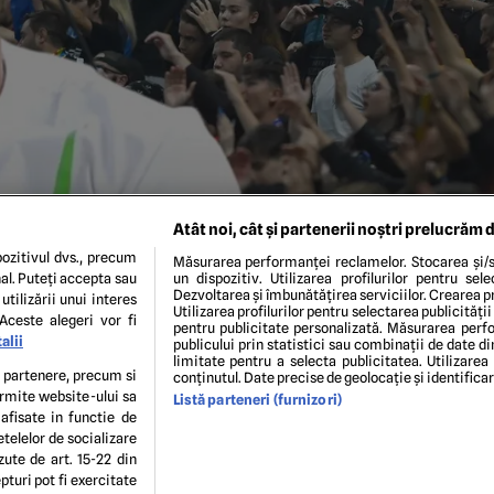
Atât noi, cât și partenerii noștri prelucrăm d
ozitivul dvs., precum
Măsurarea performanței reclamelor. Stocarea și/s
al. Puteți accepta sau
un dispozitiv. Utilizarea profilurilor pentru sel
Dezvoltarea și îmbunătățirea serviciilor. Crearea pr
utilizării unui interes
Utilizarea profilurilor pentru selectarea publicității
Aceste alegeri vor fi
pentru publicitate personalizată. Măsurarea perfo
alii
publicului prin statistici sau combinații de date di
limitate pentru a selecta publicitatea. Utilizarea
te partenere, precum si
conținutul. Date precise de geolocație și identifica
ermite website-ului sa
Listă parteneri (furnizori)
ENI ȘI CONDIȚII
POLITICA DE CONFIDENTIALITATE
GDPR
ECHIPA EDITORIALĂ
CON
 afisate in functie de
Modifică Setările
etelelor de socializare
zute de art. 15-22 din
turi pot fi exercitate
copyright © 2026