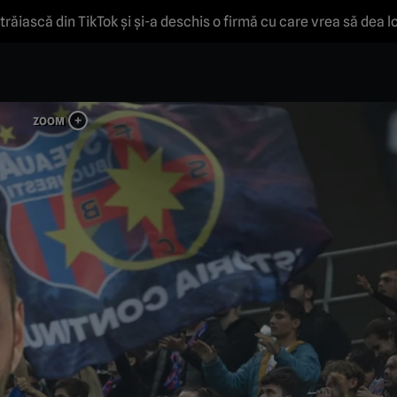
trăiască din TikTok și și-a deschis o firmă cu care vrea să dea l
SRL”