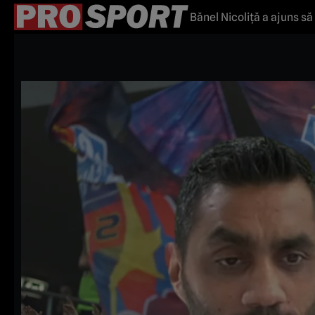
Bănel Nicoliță a ajuns să 
„Mario Jardel Company 