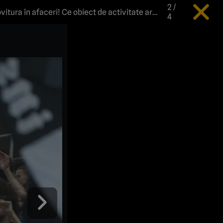
2
/
ovitura în afaceri! Ce obiect de activitate are
4