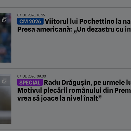
07 IUL. 2026, 10:25
Viitorul lui Pochettino la na
CM 2026
Presa americană: „Un dezastru cu i
07 IUL. 2026, 09:00
Radu Drăgușin, pe urmele lu
SPECIAL
Motivul plecării românului din Premi
vrea să joace la nivel înalt”