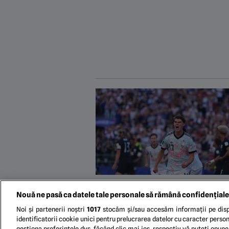
Nouă ne pasă ca datele tale personale să rămână confidențiale
Noi și partenerii noștri
1017
stocăm și/sau accesăm informații pe disp
identificatorii cookie unici pentru prelucrarea datelor cu caracter person
gestiona preferințele dvs. făcând clic mai jos, respectiv vă puteți opune 