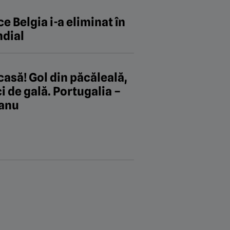
 Belgia i-a eliminat în
ndial
asă! Gol din păcăleală,
i de gală. Portugalia –
eanu