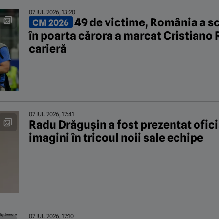
07 IUL. 2026, 13:20
49 de victime, România a sc
CM 2026
în poarta cărora a marcat Cristiano 
carieră
07 IUL. 2026, 12:41
Radu Drăgușin a fost prezentat ofici
imagini în tricoul noii sale echipe
07 IUL. 2026, 12:10