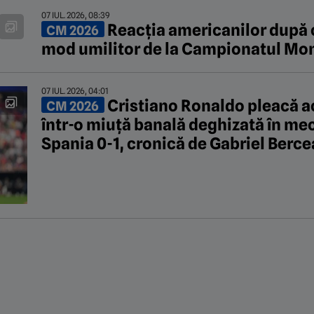
07 IUL. 2026, 08:39
Reacția americanilor după ce
CM 2026
mod umilitor de la Campionatul Mo
07 IUL. 2026, 04:01
Cristiano Ronaldo pleacă ac
CM 2026
într-o miuță banală deghizată în mec
Spania 0-1, cronică de Gabriel Berc