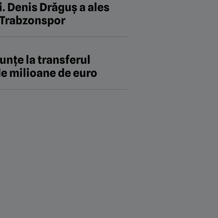
i. Denis Drăguș a ales
a Trabzonspor
unțe la transferul
 de milioane de euro