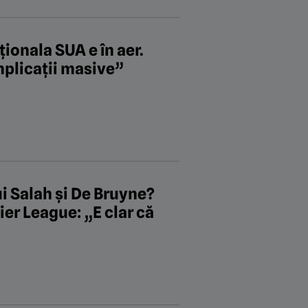
ționala SUA e în aer.
mplicații masive”
i Salah și De Bruyne?
er League: „E clar că