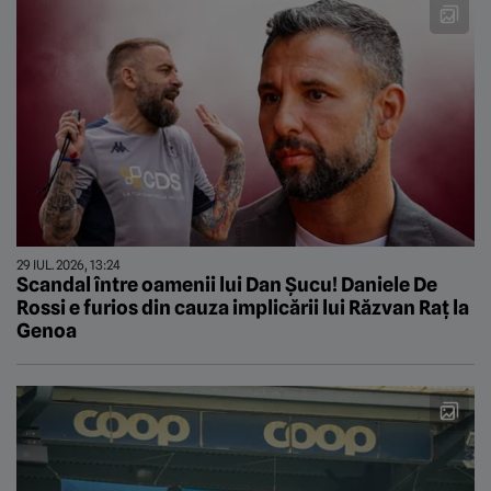
29 IUL. 2026, 13:24
Scandal între oamenii lui Dan Șucu! Daniele De
Rossi e furios din cauza implicării lui Răzvan Raț la
Genoa