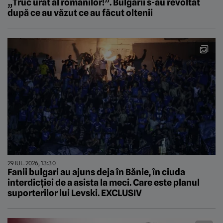
„Truc urât al românilor!”. Bulgarii s-au revoltat
după ce au văzut ce au făcut oltenii
29 IUL. 2026, 13:30
Fanii bulgari au ajuns deja în Bănie, în ciuda
interdicţiei de a asista la meci. Care este planul
suporterilor lui Levski. EXCLUSIV