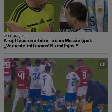
29 IUL. 2026, 11:10
A rupt tăcerea arbitrul la care Messi a țipat:
„Vorbește-mi frumos! Nu mă înjosi”