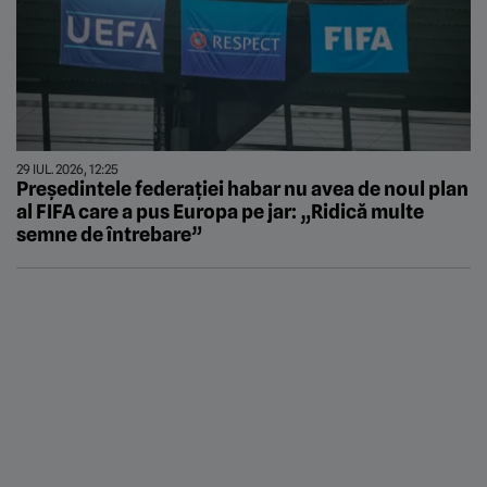
29 IUL. 2026, 12:25
Președintele federației habar nu avea de noul plan
al FIFA care a pus Europa pe jar: „Ridică multe
semne de întrebare”