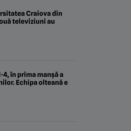
rsitatea Craiova din
uă televiziuni au
1-4, în prima manșă a
nilor. Echipa olteană e