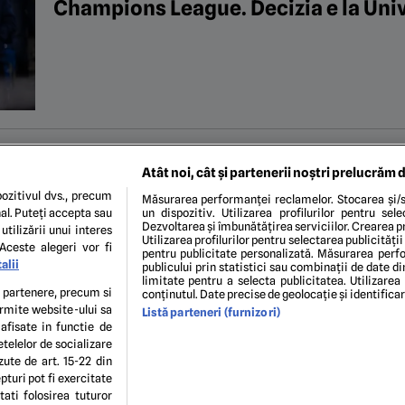
Champions League. Decizia e la Uni
19 IUN. 2026, 10:00
Avertisment pentru Mihai R
EXCLUSIV
Atât noi, cât și partenerii noștri prelucrăm d
coșmarul Craiovei în drumul spre ze
ozitivul dvs., precum
Măsurarea performanței reclamelor. Stocarea și/s
al. Puteți accepta sau
un dispozitiv. Utilizarea profilurilor pentru sel
din Liga Campionilor: „S-ar bate la t
Dezvoltarea și îmbunătățirea serviciilor. Crearea pr
utilizării unui interes
Utilizarea profilurilor pentru selectarea publicității
Aceste alegeri vor fi
pentru publicitate personalizată. Măsurarea perfo
alii
publicului prin statistici sau combinații de date di
...
9
10
11
12
13
...
20
30
40
...
limitate pentru a selecta publicitatea. Utilizarea
te partenere, precum si
conținutul. Date precise de geolocație și identifica
ermite website-ului sa
Listă parteneri (furnizori)
 afisate in functie de
etelelor de socializare
zute de art. 15-22 din
turi pot fi exercitate
ENI ȘI CONDIȚII
POLITICA DE CONFIDENTIALITATE
GDPR
ECHIPA EDITORIALĂ
CON
ati folosirea tuturor
Modifică Setările