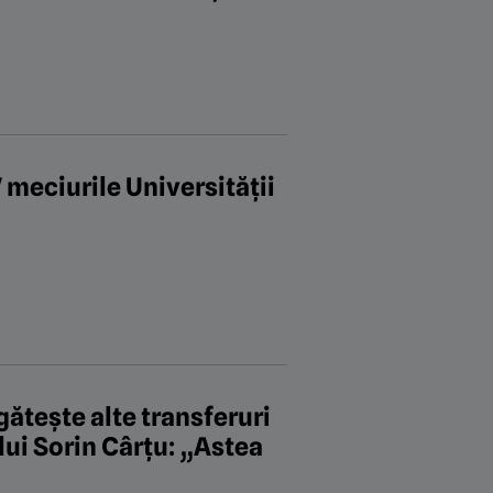
 meciurile Universității
ătește alte transferuri
ui Sorin Cârțu: „Astea