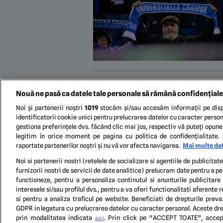
Nouă ne pasă ca datele tale personale să rămână confidențiale
Noi și partenerii noștri
1019
stocăm și/sau accesăm informații pe disp
identificatorii cookie unici pentru prelucrarea datelor cu caracter person
gestiona preferințele dvs. făcând clic mai jos, respectiv vă puteți opune 
legitim în orice moment pe pagina cu politica de confidențialitate. 
raportate partenerilor noștri și nu vă vor afecta navigarea.
Mai multe det
Noi si partenerii nostri (retelele de socializare si agentiile de publicita
furnizorii nostri de servicii de date analitice) prelucram date pentru a p
functioneze, pentru a personaliza continutul si anunturile publicitare
interesele si/sau profilul dvs., pentru a va oferi functionalitati aferente r
si pentru a analiza traficul pe website. Beneficiati de drepturile preva
GDPR in legatura cu prelucrarea datelor cu caracter personal. Aceste drep
TERM
prin modalitatea indicata
. Prin click pe “ACCEPT TOATE”, accept
aici