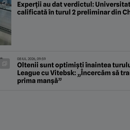
Experții au dat verdictul: Universita
calificată în turul 2 preliminar din
08 IUL. 2026, 09:59
Oltenii sunt optimişti înaintea turu
League cu Vitebsk: „Încercăm să tra
prima manșă”