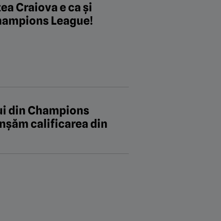
tea Craiova e ca și
 Champions League!
lui din Champions
nșăm calificarea din