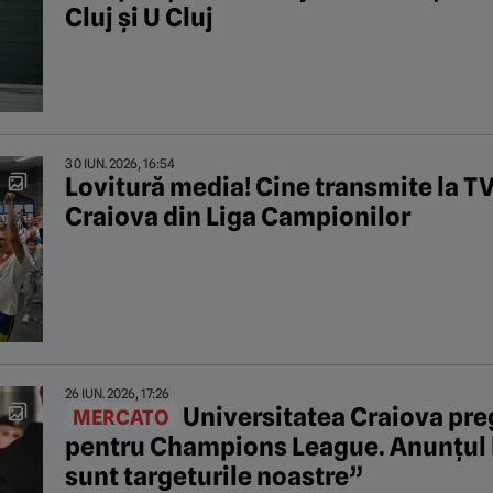
Cluj și U Cluj
30 IUN. 2026, 16:54
Lovitură media! Cine transmite la TV
Craiova din Liga Campionilor
26 IUN. 2026, 17:26
Universitatea Craiova preg
MERCATO
pentru Champions League. Anunțul l
sunt targeturile noastre”