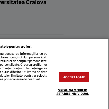
versitatea Craiova
otaru! Cine poate fi
atele pentru a oferi:
cile de milioane de euro
au accesarea informațiilor de pe
ectarea conținutului personalizat.
itlu fără probleme!”
ofilurilor de conținut personalizat.
 personalizate. Crearea profilurilor
rmanței conținutului. Înțelegerea
n surse diferite. Utilizarea de date
 datelor limitate pentru a selecta
ACCEPT TOATE
rea prin scanarea dispozitivului.
VREAU SA MODIFIC
SETARILE INDIVIDUAL
TACT