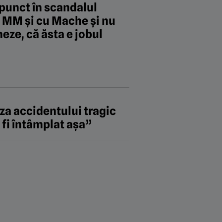
 punct în scandalul
u MM și cu Mache și nu
eze, că ăsta e jobul
za accidentului tragic
e fi întâmplat aşa”