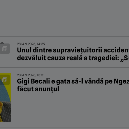
28 IAN. 2026, 14:39
Unul dintre supraviețuitorii acciden
dezvăluit cauza reală a tragediei: „S
28 IAN. 2026, 13:31
Gigi Becali e gata să-l vândă pe Nge
făcut anunțul