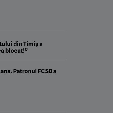
tului din Timiș a
-a blocat!”
zana. Patronul FCSB a