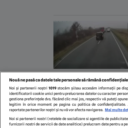
Nouă ne pasă ca datele tale personale să rămână confidențiale
Noi și partenerii noștri
1019
stocăm și/sau accesăm informații pe disp
identificatorii cookie unici pentru prelucrarea datelor cu caracter person
gestiona preferințele dvs. făcând clic mai jos, respectiv vă puteți opune 
legitim în orice moment pe pagina cu politica de confidențialitate. 
raportate partenerilor noștri și nu vă vor afecta navigarea.
Mai multe det
...
Noi si partenerii nostri (retelele de socializare si agentiile de publicita
furnizorii nostri de servicii de date analitice) prelucram date pentru a p