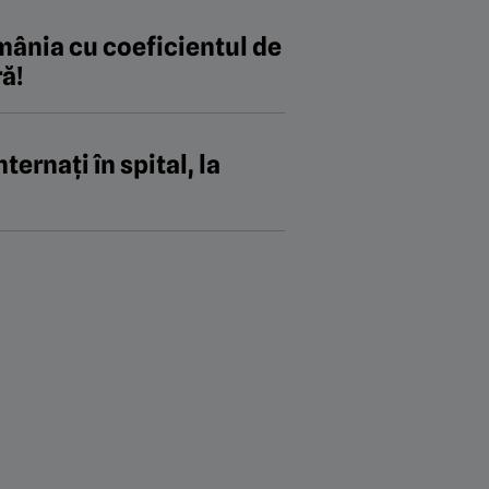
mânia cu coeficientul de
ră!
ternați în spital, la