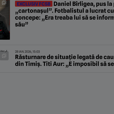
Daniel Bîrligea, pus la
EXCLUSIV FCSB
„cartonașul”. Fotbalistul a lucrat c
concepe: „Era treaba lui să se inform
său”
28 IAN. 2026, 15:03
Răsturnare de situație legată de cau
din Timiş. Titi Aur: „E imposibil să s