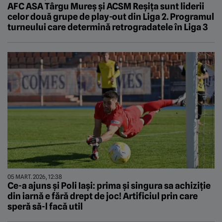
AFC ASA Târgu Mureș și ACSM Reșița sunt liderii
celor două grupe de play-out din Liga 2. Programul
turneului care determină retrogradatele în Liga 3
05 MART. 2026, 12:38
Ce-a ajuns și Poli Iași: prima și singura sa achiziție
din iarnă e fără drept de joc! Artificiul prin care
speră să-l facă util