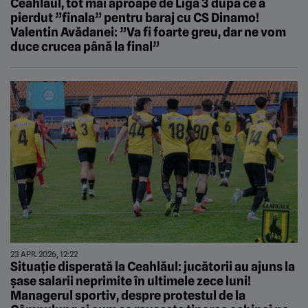
Ceahlăul, tot mai aproape de Liga 3 după ce a
pierdut ”finala” pentru baraj cu CS Dinamo!
Valentin Avădanei: ”Va fi foarte greu, dar ne vom
duce crucea până la final”
23 APR. 2026, 12:22
Situație disperată la Ceahlăul: jucătorii au ajuns la
șase salarii neprimite în ultimele zece luni!
Managerul sportiv, despre protestul de la