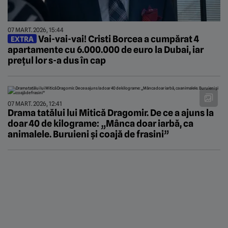
07 MART. 2026, 15:44
Vai-vai-vai! Cristi Borcea a cumpărat 4
EXTRA
apartamente cu 6.000.000 de euro la Dubai, iar
prețul lor s-a dus în cap
07 MART. 2026, 12:41
Drama tatălui lui Mitică Dragomir. De ce a ajuns la
doar 40 de kilograme: „Mânca doar iarbă, ca
animalele. Buruieni și coajă de frasini”