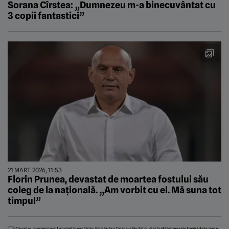
Sorana Cîrstea: „Dumnezeu m-a binecuvântat cu
3 copii fantastici”
21 MART. 2026, 11:53
Florin Prunea, devastat de moartea fostului său
coleg de la națională. „Am vorbit cu el. Mă suna tot
timpul”