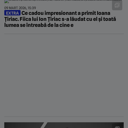
09 MART. 2026, 15:39
Ce cadou impresionant a primit Ioana
EXTRA
Țiriac. Fiica lui Ion Țiriac s-a lăudat cu el și toată
lumea se întreabă de la cine e