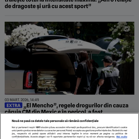
de dragoste și ură cu acest sport”
03 MART. 2026, 14:49
„El Mencho”, regele drogurilor din cauza
EXTRA
căruia CM din Mexic e în pericol, a fost
înmormântat în sicriu de aur
Nouă ne pasă ca datele tale personale să rămână confidențiale
Noi și partenerii noștri
1017
stocăm și/sau accesăm informații pe dispozitivul dvs., precum identificatorii cookie
unici pentru prelucrarea datelor cu caracter personal. Puteți accepta sau gestiona preferințele dvs. făcând clic mai
jos, respectiv vă puteți opune utilizării unui interes legitim în orice moment pe pagina cu politica de
confidențialitate. Aceste alegeri vor fi raportate partenerilor noștri și nu vă vor afecta navigarea.
Mai multe
2
3
4
5