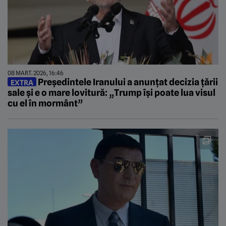
08 MART. 2026, 16:46
Președintele Iranului a anunțat decizia țării
EXTRA
sale și e o mare lovitură: „Trump își poate lua visul
cu el în mormânt”