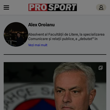
Alex Oroianu
Absolvent al Facultății de Litere, la specializarea
Comunicare și relații publice, a „debutat” în
presa sportivă în vara anului 2024 alături de
Vezi mai mult
ProSport. Fotbalul este sportul de suflet al lui
Alex, care continuă să joace încă din copilărie la
nivel amator, iar timpul liber și-l petrece
urmărind meciuri de tenis și baschet.