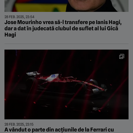
28 FEB. 2025, 23:54
Jose Mourinho vrea să-l transfere pe Ianis Hagi,
dar a dat în judecată clubul de suflet al lui Gică
Hagi
28 FEB. 2025, 23:15
A vândut o parte din acțiunile de la Ferrari cu