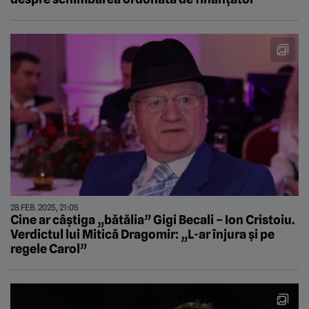
28 FEB. 2025, 21:05
Cine ar câștiga „bătălia” Gigi Becali – Ion Cristoiu.
Verdictul lui Mitică Dragomir: „L-ar înjura și pe
regele Carol”