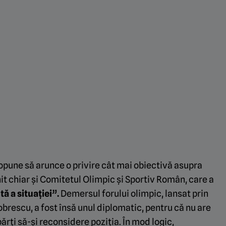
ropune să arunce o privire cât mai obiectivă asupra
it chiar și Comitetul Olimpic și Sportiv Român, care a
ă a situației”.
Demersul forului olimpic, lansat prin
brescu, a fost însă unul diplomatic, pentru că nu are
ărți să-și reconsidere poziția. În mod logic,