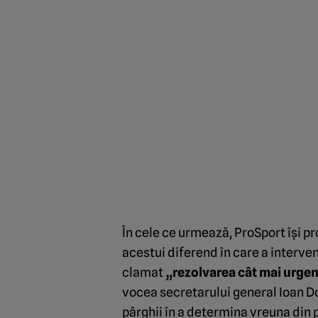
În cele ce urmează, ProSport își p
acestui diferend în care a interven
clamat
„rezolvarea cât mai urgent
vocea secretarului general Ioan Do
pârghii în a determina vreuna din p