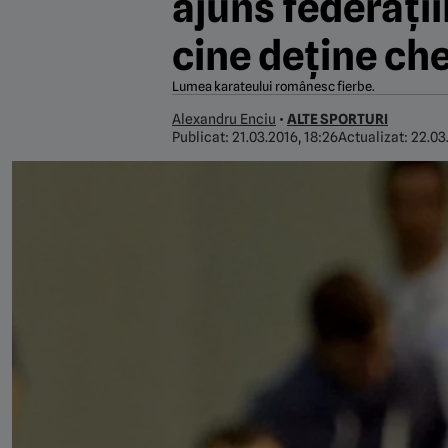
ajuns federații
cine deține che
Lumea karateului românesc fierbe.
Alexandru Enciu
•
ALTE SPORTURI
Publicat:
21.03.2016, 18:26
Actualizat:
22.03.