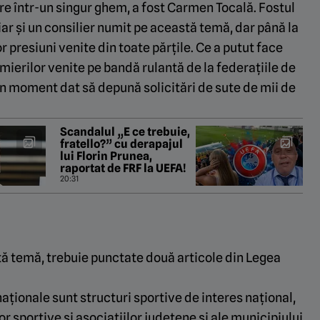
are într-un singur ghem, a fost Carmen Tocală. Fostul
iar și un consilier numit pe această temă, dar până la
presiuni venite din toate părțile. Ce a putut face
ierilor venite pe bandă rulantă de la federațiile de
un moment dat să depună solicitări de sute de mii de
Scandalul „E ce trebuie,
fratello?” cu derapajul
lui Florin Prunea,
raportat de FRF la UEFA!
20:31
tă temă, trebuie punctate două articole din Legea
naționale sunt structuri sportive de interes național,
or sportive și asociațiilor județene și ale municipiului