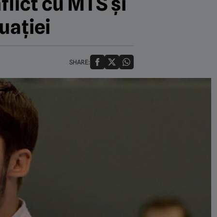
flict cu MTS și
uației
SHARE: