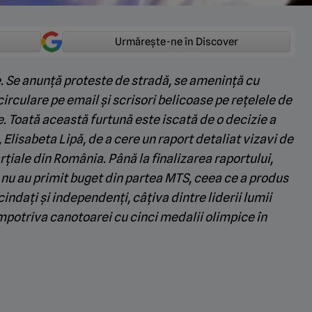
Urmărește-ne în Discover
 Se anunță proteste de stradă, se amenință cu
circulare pe email și scrisori belicoase pe rețelele de
e. Toată această furtună este iscată de o decizie a
, Elisabeta Lipă, de a cere un raport detaliat vizavi de
rțiale din România. Până la finalizarea raportului,
 nu au primit buget din partea MTS, ceea ce a produs
indați și independenți, câțiva dintre liderii lumii
împotriva canotoarei cu cinci medalii olimpice în