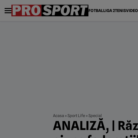
FOTBAL
LIGA 2
TENIS
VIDEO
Acasa
»
Sport Life
»
Special
ANALIZĂ‚ | Răz