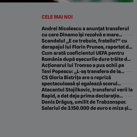
CELE MAI NOI
Andrei Nicolescu a anunțat transferul
cu care Dinamo își rezolvă o mare
problemă: „Vom da 200.000 de euro pe
Scandalul „E ce trebuie, fratello?” cu
el”
derapajul lui Florin Prunea, raportat de
FRF la UEFA!
Cum arată coeficientul UEFA pentru
România după eșecurile dure trăite de
FCSB cu Auda, de Craiova cu Levski și
Acționarul lui Tromso a pus ochii pe
de CFR cu Tromso!
Tavi Popescu: „L-aș transfera de la
FCSB. Ar face față”
CS Gloria Bistrița are o repriză
spectaculoasă și egalează scorul
sezonului. Unirea Slobozia pierde
Atacantul Stojilkovic, transferul verii la
umilitor la primul joc acasă de la
Rapid, a dat deja prima declarație
revenirea în Liga 2
„specială”: cum l-a numit pe Pancu!
Denis Drăguș, umilit de Trabzonspor.
Salariul de 3.150.000 de euro e miza și
turcii îl forțează să plece