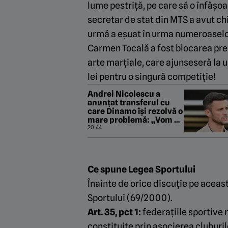
lume pestriță, pe care să o înfășo
secretar de stat din MTS a avut ch
urmă a eșuat în urma numeroaselor 
Carmen Tocală a fost blocarea prem
arte marțiale, care ajunseseră la 
lei pentru o singură competiție!
Andrei Nicolescu a
anunțat transferul cu
care Dinamo își rezolvă o
mare problemă: „Vom da
200.000 de euro pe el”
20:44
Ce spune Legea Sportului
Înainte de orice discuție pe aceas
Sportului (69/2000).
Art. 35, pct 1:
federațiile sportive 
constituite prin asocierea cluburil