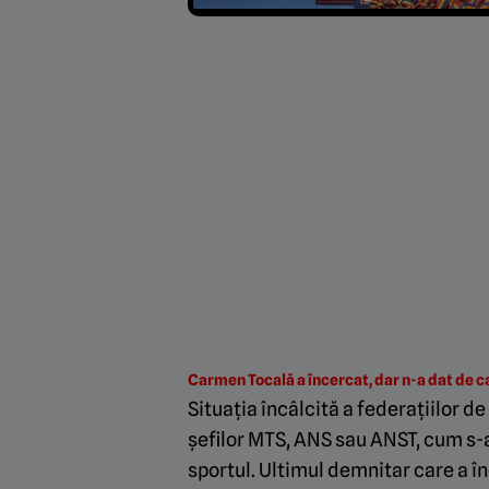
Carmen Tocală a încercat, dar n-a dat de 
Situația încâlcită a federațiilor d
șefilor MTS, ANS sau ANST, cum s-a
sportul. Ultimul demnitar care a î