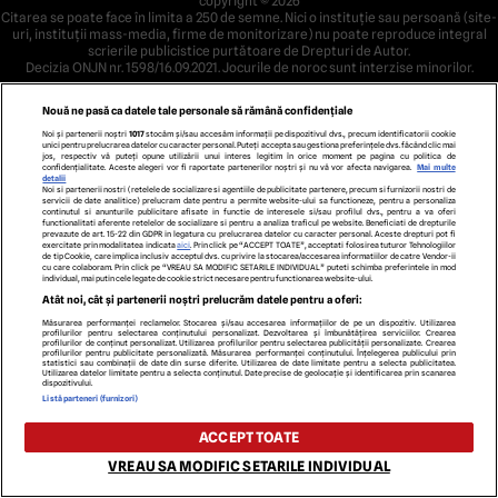
copyright © 2026
Citarea se poate face în limita a 250 de semne. Nici o instituţie sau persoană (site-
uri, instituţii mass-media, firme de monitorizare) nu poate reproduce integral
scrierile publicistice purtătoare de Drepturi de Autor.
Decizia ONJN nr. 1598/16.09.2021. Jocurile de noroc sunt interzise minorilor.
Nouă ne pasă ca datele tale personale să rămână confidențiale
Noi și partenerii noștri
1017
stocăm și/sau accesăm informații pe dispozitivul dvs., precum identificatorii cookie
unici pentru prelucrarea datelor cu caracter personal. Puteți accepta sau gestiona preferințele dvs. făcând clic mai
jos, respectiv vă puteți opune utilizării unui interes legitim în orice moment pe pagina cu politica de
confidențialitate. Aceste alegeri vor fi raportate partenerilor noștri și nu vă vor afecta navigarea.
Mai multe
detalii
Noi si partenerii nostri (retelele de socializare si agentiile de publicitate partenere, precum si furnizorii nostri de
servicii de date analitice) prelucram date pentru a permite website-ului sa functioneze, pentru a personaliza
continutul si anunturile publicitare afisate in functie de interesele si/sau profilul dvs., pentru a va oferi
functionalitati aferente retelelor de socializare si pentru a analiza traficul pe website. Beneficiati de drepturile
prevazute de art. 15-22 din GDPR in legatura cu prelucrarea datelor cu caracter personal. Aceste drepturi pot fi
exercitate prin modalitatea indicata
aici
. Prin click pe “ACCEPT TOATE”, acceptati folosirea tuturor Tehnologiilor
de tip Cookie, care implica inclusiv acceptul dvs. cu privire la stocarea/accesarea informatiilor de catre Vendor-ii
cu care colaboram. Prin click pe “VREAU SA MODIFIC SETARILE INDIVIDUAL” puteti schimba preferintele in mod
individual, mai putin cele legate de cookie strict necesare pentru functionarea website-ului.
Atât noi, cât și partenerii noștri prelucrăm datele pentru a oferi:
Măsurarea performanței reclamelor. Stocarea și/sau accesarea informațiilor de pe un dispozitiv. Utilizarea
profilurilor pentru selectarea conținutului personalizat. Dezvoltarea și îmbunătățirea serviciilor. Crearea
profilurilor de conținut personalizat. Utilizarea profilurilor pentru selectarea publicității personalizate. Crearea
profilurilor pentru publicitate personalizată. Măsurarea performanței conținutului. Înțelegerea publicului prin
statistici sau combinații de date din surse diferite. Utilizarea de date limitate pentru a selecta publicitatea.
Utilizarea datelor limitate pentru a selecta conținutul. Date precise de geolocație și identificarea prin scanarea
dispozitivului.
Listă parteneri (furnizori)
ACCEPT TOATE
VREAU SA MODIFIC SETARILE INDIVIDUAL