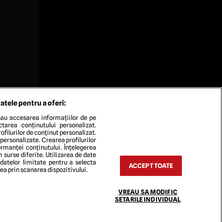
atele pentru a oferi:
au accesarea informațiilor de pe
ectarea conținutului personalizat.
ofilurilor de conținut personalizat.
 personalizate. Crearea profilurilor
rmanței conținutului. Înțelegerea
n surse diferite. Utilizarea de date
 datelor limitate pentru a selecta
ACCEPT TOATE
rea prin scanarea dispozitivului.
VREAU SA MODIFIC
TACT
SETARILE INDIVIDUAL