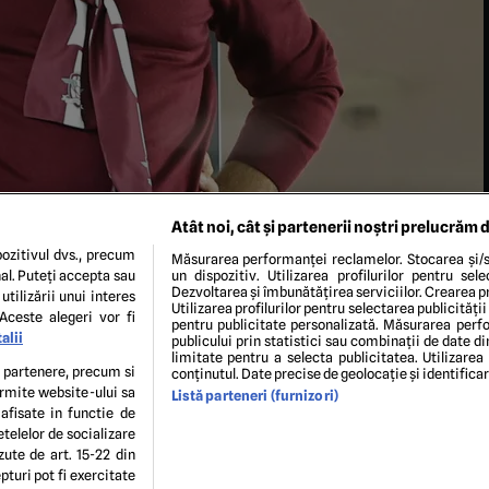
Atât noi, cât și partenerii noștri prelucrăm d
ozitivul dvs., precum
Măsurarea performanței reclamelor. Stocarea și/s
al. Puteți accepta sau
un dispozitiv. Utilizarea profilurilor pentru sel
Dezvoltarea și îmbunătățirea serviciilor. Crearea pr
utilizării unui interes
Utilizarea profilurilor pentru selectarea publicității
Aceste alegeri vor fi
pentru publicitate personalizată. Măsurarea perfo
alii
publicului prin statistici sau combinații de date di
limitate pentru a selecta publicitatea. Utilizarea
: SPORT PICTURES
te partenere, precum si
conținutul. Date precise de geolocație și identifica
ermite website-ului sa
Listă parteneri (furnizori)
 afisate in functie de
ENI ȘI CONDIȚII
POLITICA DE CONFIDENTIALITATE
GDPR
ECHIPA EDITORIALĂ
CON
etelelor de socializare
Modifică Setările
zute de art. 15-22 din
turi pot fi exercitate