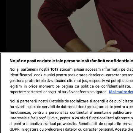
Nouă ne pasă ca datele tale personale să rămână confidențiale
Noi și partenerii noștri
1017
stocăm și/sau accesăm informații pe disp
identificatorii cookie unici pentru prelucrarea datelor cu caracter person
gestiona preferințele dvs. făcând clic mai jos, respectiv vă puteți opune 
legitim în orice moment pe pagina cu politica de confidențialitate. 
raportate partenerilor noștri și nu vă vor afecta navigarea.
Mai multe det
Foto
Noi si partenerii nostri (retelele de socializare si agentiile de publicita
furnizorii nostri de servicii de date analitice) prelucram date pentru a p
functioneze, pentru a personaliza continutul si anunturile publicitare
TERM
interesele si/sau profilul dvs., pentru a va oferi functionalitati aferente r
si pentru a analiza traficul pe website. Beneficiati de drepturile preva
GDPR in legatura cu prelucrarea datelor cu caracter personal. Aceste drep