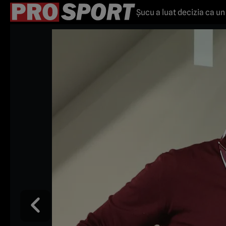
Şucu a luat decizia ca un