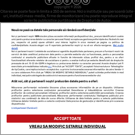
copyright © 2026
Citarea se poate face în limita a 250 de semne. Nici o instituţie sau persoană (site-
uri, instituţii mass-media, firme de monitorizare) nu poate reproduce integral
scrierile publicistice purtătoare de Drepturi de Autor.
Decizia ONJN nr. 1598/16.09.2021. Jocurile de noroc sunt interzise minorilor.
Nouă ne pasă ca datele tale personale să rămână confidențiale
Noi și partenerii noștri
1019
stocăm și/sau accesăm informații pe dispozitivul dvs., precum identificatorii cookie
unici pentru prelucrarea datelor cu caracter personal. Puteți accepta sau gestiona preferințele dvs. făcând clic mai
jos, respectiv vă puteți opune utilizării unui interes legitim în orice moment pe pagina cu politica de
confidențialitate. Aceste alegeri vor fi raportate partenerilor noștri și nu vă vor afecta navigarea.
Mai multe
detalii
Noi si partenerii nostri (retelele de socializare si agentiile de publicitate partenere, precum si furnizorii nostri de
servicii de date analitice) prelucram date pentru a permite website-ului sa functioneze, pentru a personaliza
continutul si anunturile publicitare afisate in functie de interesele si/sau profilul dvs., pentru a va oferi
functionalitati aferente retelelor de socializare si pentru a analiza traficul pe website. Beneficiati de drepturile
prevazute de art. 15-22 din GDPR in legatura cu prelucrarea datelor cu caracter personal. Aceste drepturi pot fi
exercitate prin modalitatea indicata
aici
. Prin click pe “ACCEPT TOATE”, acceptati folosirea tuturor Tehnologiilor
de tip Cookie, care implica inclusiv acceptul dvs. cu privire la stocarea/accesarea informatiilor de catre Vendor-ii
cu care colaboram. Prin click pe “VREAU SA MODIFIC SETARILE INDIVIDUAL” puteti schimba preferintele in mod
individual, mai putin cele legate de cookie strict necesare pentru functionarea website-ului.
Atât noi, cât și partenerii noștri prelucrăm datele pentru a oferi:
Măsurarea performanței reclamelor. Stocarea și/sau accesarea informațiilor de pe un dispozitiv. Utilizarea
profilurilor pentru selectarea conținutului personalizat. Dezvoltarea și îmbunătățirea serviciilor. Crearea
profilurilor de conținut personalizat. Utilizarea profilurilor pentru selectarea publicității personalizate. Crearea
profilurilor pentru publicitate personalizată. Măsurarea performanței conținutului. Înțelegerea publicului prin
statistici sau combinații de date din surse diferite. Utilizarea de date limitate pentru a selecta publicitatea.
Utilizarea datelor limitate pentru a selecta conținutul. Date precise de geolocație și identificarea prin scanarea
dispozitivului.
Listă parteneri (furnizori)
ACCEPT TOATE
VREAU SA MODIFIC SETARILE INDIVIDUAL