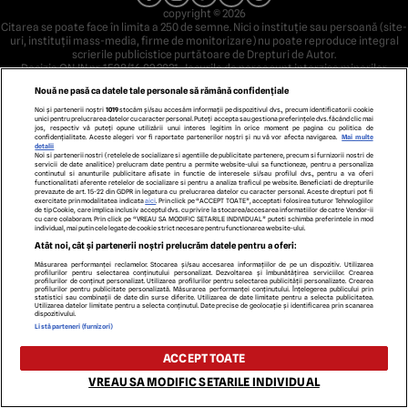
copyright © 2026
Citarea se poate face în limita a 250 de semne. Nici o instituţie sau persoană (site-
uri, instituţii mass-media, firme de monitorizare) nu poate reproduce integral
scrierile publicistice purtătoare de Drepturi de Autor.
Decizia ONJN nr. 1598/16.09.2021. Jocurile de noroc sunt interzise minorilor.
Nouă ne pasă ca datele tale personale să rămână confidențiale
Noi și partenerii noștri
1019
stocăm și/sau accesăm informații pe dispozitivul dvs., precum identificatorii cookie
unici pentru prelucrarea datelor cu caracter personal. Puteți accepta sau gestiona preferințele dvs. făcând clic mai
jos, respectiv vă puteți opune utilizării unui interes legitim în orice moment pe pagina cu politica de
confidențialitate. Aceste alegeri vor fi raportate partenerilor noștri și nu vă vor afecta navigarea.
Mai multe
detalii
Noi si partenerii nostri (retelele de socializare si agentiile de publicitate partenere, precum si furnizorii nostri de
servicii de date analitice) prelucram date pentru a permite website-ului sa functioneze, pentru a personaliza
continutul si anunturile publicitare afisate in functie de interesele si/sau profilul dvs., pentru a va oferi
functionalitati aferente retelelor de socializare si pentru a analiza traficul pe website. Beneficiati de drepturile
prevazute de art. 15-22 din GDPR in legatura cu prelucrarea datelor cu caracter personal. Aceste drepturi pot fi
exercitate prin modalitatea indicata
aici
. Prin click pe “ACCEPT TOATE”, acceptati folosirea tuturor Tehnologiilor
de tip Cookie, care implica inclusiv acceptul dvs. cu privire la stocarea/accesarea informatiilor de catre Vendor-ii
cu care colaboram. Prin click pe “VREAU SA MODIFIC SETARILE INDIVIDUAL” puteti schimba preferintele in mod
individual, mai putin cele legate de cookie strict necesare pentru functionarea website-ului.
Atât noi, cât și partenerii noștri prelucrăm datele pentru a oferi:
Măsurarea performanței reclamelor. Stocarea și/sau accesarea informațiilor de pe un dispozitiv. Utilizarea
profilurilor pentru selectarea conținutului personalizat. Dezvoltarea și îmbunătățirea serviciilor. Crearea
profilurilor de conținut personalizat. Utilizarea profilurilor pentru selectarea publicității personalizate. Crearea
profilurilor pentru publicitate personalizată. Măsurarea performanței conținutului. Înțelegerea publicului prin
statistici sau combinații de date din surse diferite. Utilizarea de date limitate pentru a selecta publicitatea.
Utilizarea datelor limitate pentru a selecta conținutul. Date precise de geolocație și identificarea prin scanarea
dispozitivului.
Listă parteneri (furnizori)
ACCEPT TOATE
VREAU SA MODIFIC SETARILE INDIVIDUAL