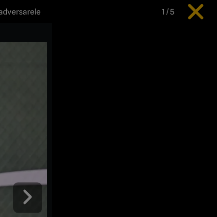
 adversarele
1
/
5