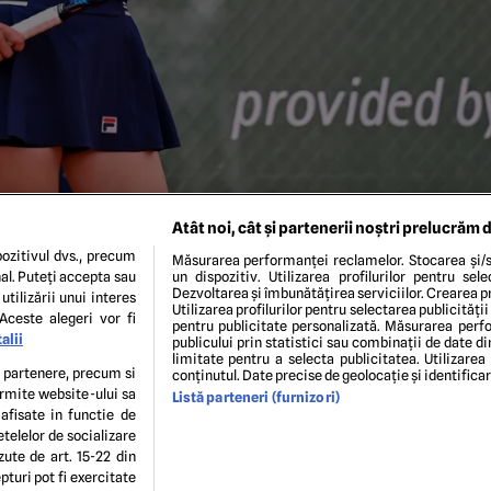
Atât noi, cât și partenerii noștri prelucrăm d
ozitivul dvs., precum
Măsurarea performanței reclamelor. Stocarea și/s
al. Puteți accepta sau
un dispozitiv. Utilizarea profilurilor pentru sel
Dezvoltarea și îmbunătățirea serviciilor. Crearea pr
utilizării unui interes
Utilizarea profilurilor pentru selectarea publicității
Aceste alegeri vor fi
pentru publicitate personalizată. Măsurarea perfo
alii
publicului prin statistici sau combinații de date di
limitate pentru a selecta publicitatea. Utilizarea
te partenere, precum si
conținutul. Date precise de geolocație și identifica
ermite website-ului sa
Listă parteneri (furnizori)
ENI ȘI CONDIȚII
POLITICA DE CONFIDENTIALITATE
GDPR
ECHIPA EDITORIALĂ
CON
 afisate in functie de
Modifică Setările
etelelor de socializare
zute de art. 15-22 din
turi pot fi exercitate
copyright © 2026