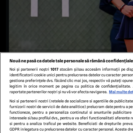
Nouă ne pasă ca datele tale personale să rămână confidențiale
Noi și partenerii noștri
1017
stocăm și/sau accesăm informații pe disp
identificatorii cookie unici pentru prelucrarea datelor cu caracter person
gestiona preferințele dvs. făcând clic mai jos, respectiv vă puteți opune 
legitim în orice moment pe pagina cu politica de confidențialitate. 
raportate partenerilor noștri și nu vă vor afecta navigarea.
Mai multe det
Noi si partenerii nostri (retelele de socializare si agentiile de publicita
furnizorii nostri de servicii de date analitice) prelucram date pentru a p
TERM
functioneze, pentru a personaliza continutul si anunturile publicitare
interesele si/sau profilul dvs., pentru a va oferi functionalitati aferente r
si pentru a analiza traficul pe website. Beneficiati de drepturile preva
GDPR in legatura cu prelucrarea datelor cu caracter personal. Aceste drep