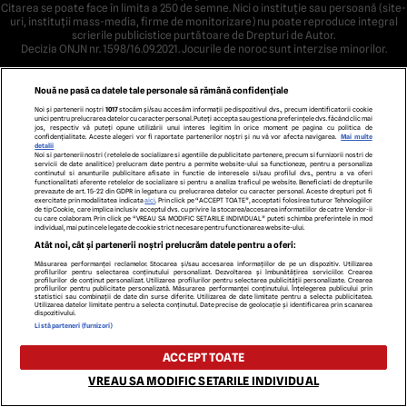
Citarea se poate face în limita a 250 de semne. Nici o instituţie sau persoană (site-
uri, instituţii mass-media, firme de monitorizare) nu poate reproduce integral
scrierile publicistice purtătoare de Drepturi de Autor.
Decizia ONJN nr. 1598/16.09.2021. Jocurile de noroc sunt interzise minorilor.
Nouă ne pasă ca datele tale personale să rămână confidențiale
Noi și partenerii noștri
1017
stocăm și/sau accesăm informații pe dispozitivul dvs., precum identificatorii cookie
unici pentru prelucrarea datelor cu caracter personal. Puteți accepta sau gestiona preferințele dvs. făcând clic mai
jos, respectiv vă puteți opune utilizării unui interes legitim în orice moment pe pagina cu politica de
confidențialitate. Aceste alegeri vor fi raportate partenerilor noștri și nu vă vor afecta navigarea.
Mai multe
detalii
Noi si partenerii nostri (retelele de socializare si agentiile de publicitate partenere, precum si furnizorii nostri de
servicii de date analitice) prelucram date pentru a permite website-ului sa functioneze, pentru a personaliza
continutul si anunturile publicitare afisate in functie de interesele si/sau profilul dvs., pentru a va oferi
functionalitati aferente retelelor de socializare si pentru a analiza traficul pe website. Beneficiati de drepturile
prevazute de art. 15-22 din GDPR in legatura cu prelucrarea datelor cu caracter personal. Aceste drepturi pot fi
exercitate prin modalitatea indicata
aici
. Prin click pe “ACCEPT TOATE”, acceptati folosirea tuturor Tehnologiilor
de tip Cookie, care implica inclusiv acceptul dvs. cu privire la stocarea/accesarea informatiilor de catre Vendor-ii
cu care colaboram. Prin click pe “VREAU SA MODIFIC SETARILE INDIVIDUAL” puteti schimba preferintele in mod
individual, mai putin cele legate de cookie strict necesare pentru functionarea website-ului.
Atât noi, cât și partenerii noștri prelucrăm datele pentru a oferi:
Măsurarea performanței reclamelor. Stocarea și/sau accesarea informațiilor de pe un dispozitiv. Utilizarea
profilurilor pentru selectarea conținutului personalizat. Dezvoltarea și îmbunătățirea serviciilor. Crearea
profilurilor de conținut personalizat. Utilizarea profilurilor pentru selectarea publicității personalizate. Crearea
profilurilor pentru publicitate personalizată. Măsurarea performanței conținutului. Înțelegerea publicului prin
statistici sau combinații de date din surse diferite. Utilizarea de date limitate pentru a selecta publicitatea.
Utilizarea datelor limitate pentru a selecta conținutul. Date precise de geolocație și identificarea prin scanarea
dispozitivului.
Listă parteneri (furnizori)
ACCEPT TOATE
VREAU SA MODIFIC SETARILE INDIVIDUAL