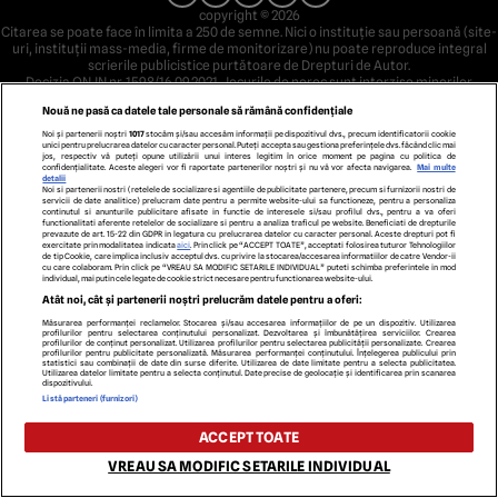
copyright © 2026
Citarea se poate face în limita a 250 de semne. Nici o instituţie sau persoană (site-
uri, instituţii mass-media, firme de monitorizare) nu poate reproduce integral
scrierile publicistice purtătoare de Drepturi de Autor.
Decizia ONJN nr. 1598/16.09.2021. Jocurile de noroc sunt interzise minorilor.
Nouă ne pasă ca datele tale personale să rămână confidențiale
Noi și partenerii noștri
1017
stocăm și/sau accesăm informații pe dispozitivul dvs., precum identificatorii cookie
unici pentru prelucrarea datelor cu caracter personal. Puteți accepta sau gestiona preferințele dvs. făcând clic mai
jos, respectiv vă puteți opune utilizării unui interes legitim în orice moment pe pagina cu politica de
confidențialitate. Aceste alegeri vor fi raportate partenerilor noștri și nu vă vor afecta navigarea.
Mai multe
detalii
Noi si partenerii nostri (retelele de socializare si agentiile de publicitate partenere, precum si furnizorii nostri de
servicii de date analitice) prelucram date pentru a permite website-ului sa functioneze, pentru a personaliza
continutul si anunturile publicitare afisate in functie de interesele si/sau profilul dvs., pentru a va oferi
functionalitati aferente retelelor de socializare si pentru a analiza traficul pe website. Beneficiati de drepturile
prevazute de art. 15-22 din GDPR in legatura cu prelucrarea datelor cu caracter personal. Aceste drepturi pot fi
exercitate prin modalitatea indicata
aici
. Prin click pe “ACCEPT TOATE”, acceptati folosirea tuturor Tehnologiilor
de tip Cookie, care implica inclusiv acceptul dvs. cu privire la stocarea/accesarea informatiilor de catre Vendor-ii
cu care colaboram. Prin click pe “VREAU SA MODIFIC SETARILE INDIVIDUAL” puteti schimba preferintele in mod
individual, mai putin cele legate de cookie strict necesare pentru functionarea website-ului.
Atât noi, cât și partenerii noștri prelucrăm datele pentru a oferi:
Măsurarea performanței reclamelor. Stocarea și/sau accesarea informațiilor de pe un dispozitiv. Utilizarea
profilurilor pentru selectarea conținutului personalizat. Dezvoltarea și îmbunătățirea serviciilor. Crearea
profilurilor de conținut personalizat. Utilizarea profilurilor pentru selectarea publicității personalizate. Crearea
profilurilor pentru publicitate personalizată. Măsurarea performanței conținutului. Înțelegerea publicului prin
statistici sau combinații de date din surse diferite. Utilizarea de date limitate pentru a selecta publicitatea.
Utilizarea datelor limitate pentru a selecta conținutul. Date precise de geolocație și identificarea prin scanarea
dispozitivului.
Listă parteneri (furnizori)
ACCEPT TOATE
VREAU SA MODIFIC SETARILE INDIVIDUAL