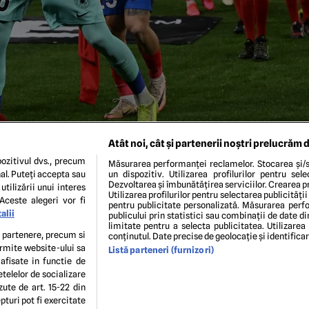
Atât noi, cât și partenerii noștri prelucrăm d
ozitivul dvs., precum
Măsurarea performanței reclamelor. Stocarea și/s
al. Puteți accepta sau
un dispozitiv. Utilizarea profilurilor pentru sel
Dezvoltarea și îmbunătățirea serviciilor. Crearea pr
utilizării unui interes
Utilizarea profilurilor pentru selectarea publicității
Aceste alegeri vor fi
pentru publicitate personalizată. Măsurarea perfo
alii
publicului prin statistici sau combinații de date di
limitate pentru a selecta publicitatea. Utilizarea
Zima reacționează in meciul de fotbal dintre Olympique Lyon si
te partenere, precum si
conținutul. Date precise de geolocație și identifica
 din Lyon, joi 13 martie 2025. © FOTO:Razvan Pasarica/SPOR
ermite website-ului sa
Listă parteneri (furnizori)
 afisate in functie de
etelelor de socializare
ENI ȘI CONDIȚII
POLITICA DE CONFIDENTIALITATE
GDPR
ECHIPA EDITORIALĂ
CON
zute de art. 15-22 din
Modifică Setările
turi pot fi exercitate