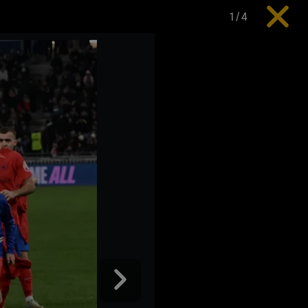
1
/
4