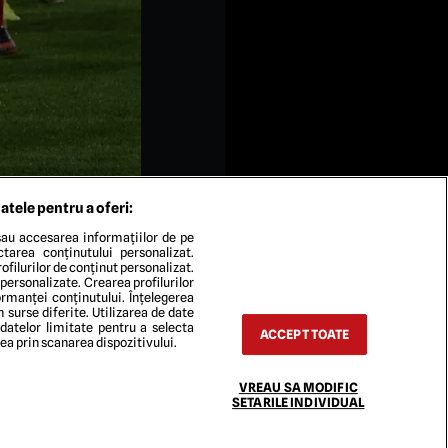
atele pentru a oferi:
au accesarea informațiilor de pe
ectarea conținutului personalizat.
ofilurilor de conținut personalizat.
 personalizate. Crearea profilurilor
rmanței conținutului. Înțelegerea
n surse diferite. Utilizarea de date
 datelor limitate pentru a selecta
 FCSB din cadrul UEFA Europa
ACCEPT TOATE
rea prin scanarea dispozitivului.
T PICTURES
VREAU SA MODIFIC
SETARILE INDIVIDUAL
TACT