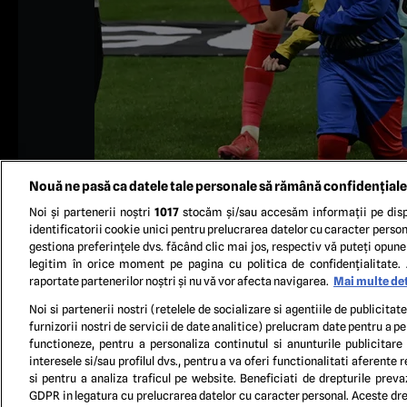
Nouă ne pasă ca datele tale personale să rămână confidențiale
Noi și partenerii noștri
1017
stocăm și/sau accesăm informații pe disp
identificatorii cookie unici pentru prelucrarea datelor cu caracter person
gestiona preferințele dvs. făcând clic mai jos, respectiv vă puteți opune 
legitim în orice moment pe pagina cu politica de confidențialitate. 
raportate partenerilor noștri și nu vă vor afecta navigarea.
Mai multe det
Fotbaliștii ros-albastrii Adrian Gheorghe Șut si Lukas 
Noi si partenerii nostri (retelele de socializare si agentiile de publicita
League, desfasurat pe Groupama Arena
furnizorii nostri de servicii de date analitice) prelucram date pentru a p
functioneze, pentru a personaliza continutul si anunturile publicitare
interesele si/sau profilul dvs., pentru a va oferi functionalitati aferente r
TERM
si pentru a analiza traficul pe website. Beneficiati de drepturile preva
GDPR in legatura cu prelucrarea datelor cu caracter personal. Aceste drep