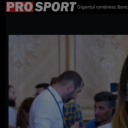
Gigantul românesc Banca 
că e sponsor al echipei