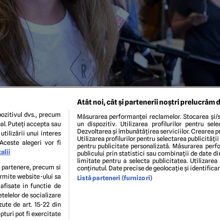
Atât noi, cât și partenerii noștri prelucrăm d
ozitivul dvs., precum
Măsurarea performanței reclamelor. Stocarea și/s
al. Puteți accepta sau
un dispozitiv. Utilizarea profilurilor pentru sel
Dezvoltarea și îmbunătățirea serviciilor. Crearea pr
utilizării unui interes
Utilizarea profilurilor pentru selectarea publicității
Aceste alegeri vor fi
pentru publicitate personalizată. Măsurarea perfo
alii
publicului prin statistici sau combinații de date di
limitate pentru a selecta publicitatea. Utilizarea
Foto: SPORT PICTURES
te partenere, precum si
conținutul. Date precise de geolocație și identifica
ermite website-ului sa
Listă parteneri (furnizori)
 afisate in functie de
ENI ȘI CONDIȚII
POLITICA DE CONFIDENTIALITATE
GDPR
ECHIPA EDITORIALĂ
CON
etelelor de socializare
Modifică Setările
zute de art. 15-22 din
turi pot fi exercitate