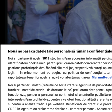
Nouă ne pasă ca datele tale personale să rămână confidențiale
Noi și partenerii noștri
1019
stocăm și/sau accesăm informații pe disp
identificatorii cookie unici pentru prelucrarea datelor cu caracter person
gestiona preferințele dvs. făcând clic mai jos, respectiv vă puteți opune 
legitim în orice moment pe pagina cu politica de confidențialitate. 
raportate partenerilor noștri și nu vă vor afecta navigarea.
Mai multe det
Noi si partenerii nostri (retelele de socializare si agentiile de publicita
furnizorii nostri de servicii de date analitice) prelucram date pentru a p
functioneze, pentru a personaliza continutul si anunturile publicitare
TERM
interesele si/sau profilul dvs., pentru a va oferi functionalitati aferente r
si pentru a analiza traficul pe website. Beneficiati de drepturile preva
GDPR in legatura cu prelucrarea datelor cu caracter personal. Aceste drep