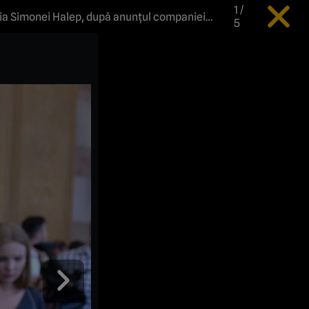
1
/
ția Simonei Halep, după anunțul companiei
5