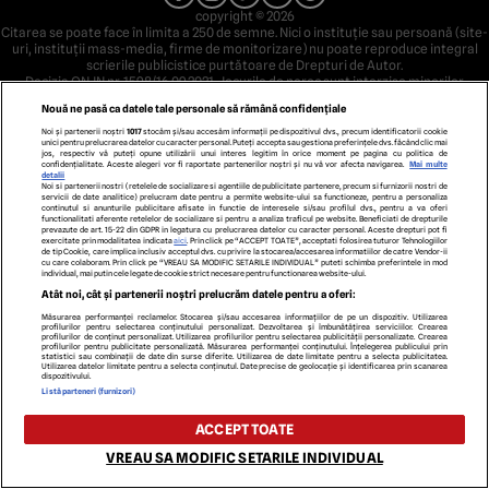
copyright © 2026
Citarea se poate face în limita a 250 de semne. Nici o instituţie sau persoană (site-
uri, instituţii mass-media, firme de monitorizare) nu poate reproduce integral
scrierile publicistice purtătoare de Drepturi de Autor.
Decizia ONJN nr. 1598/16.09.2021. Jocurile de noroc sunt interzise minorilor.
Nouă ne pasă ca datele tale personale să rămână confidențiale
Noi și partenerii noștri
1017
stocăm și/sau accesăm informații pe dispozitivul dvs., precum identificatorii cookie
unici pentru prelucrarea datelor cu caracter personal. Puteți accepta sau gestiona preferințele dvs. făcând clic mai
jos, respectiv vă puteți opune utilizării unui interes legitim în orice moment pe pagina cu politica de
confidențialitate. Aceste alegeri vor fi raportate partenerilor noștri și nu vă vor afecta navigarea.
Mai multe
detalii
Noi si partenerii nostri (retelele de socializare si agentiile de publicitate partenere, precum si furnizorii nostri de
servicii de date analitice) prelucram date pentru a permite website-ului sa functioneze, pentru a personaliza
continutul si anunturile publicitare afisate in functie de interesele si/sau profilul dvs., pentru a va oferi
functionalitati aferente retelelor de socializare si pentru a analiza traficul pe website. Beneficiati de drepturile
prevazute de art. 15-22 din GDPR in legatura cu prelucrarea datelor cu caracter personal. Aceste drepturi pot fi
exercitate prin modalitatea indicata
aici
. Prin click pe “ACCEPT TOATE”, acceptati folosirea tuturor Tehnologiilor
de tip Cookie, care implica inclusiv acceptul dvs. cu privire la stocarea/accesarea informatiilor de catre Vendor-ii
cu care colaboram. Prin click pe “VREAU SA MODIFIC SETARILE INDIVIDUAL” puteti schimba preferintele in mod
individual, mai putin cele legate de cookie strict necesare pentru functionarea website-ului.
Atât noi, cât și partenerii noștri prelucrăm datele pentru a oferi:
Măsurarea performanței reclamelor. Stocarea și/sau accesarea informațiilor de pe un dispozitiv. Utilizarea
profilurilor pentru selectarea conținutului personalizat. Dezvoltarea și îmbunătățirea serviciilor. Crearea
profilurilor de conținut personalizat. Utilizarea profilurilor pentru selectarea publicității personalizate. Crearea
profilurilor pentru publicitate personalizată. Măsurarea performanței conținutului. Înțelegerea publicului prin
statistici sau combinații de date din surse diferite. Utilizarea de date limitate pentru a selecta publicitatea.
Utilizarea datelor limitate pentru a selecta conținutul. Date precise de geolocație și identificarea prin scanarea
dispozitivului.
Listă parteneri (furnizori)
ACCEPT TOATE
VREAU SA MODIFIC SETARILE INDIVIDUAL