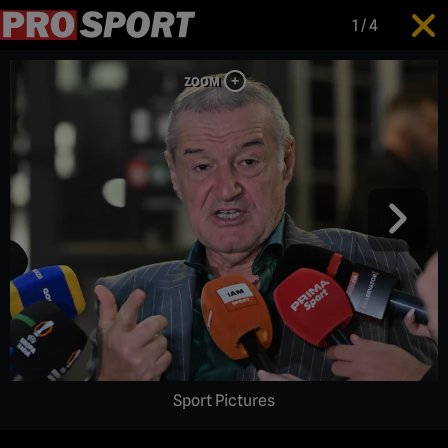
1
/
4
Sport Pictures