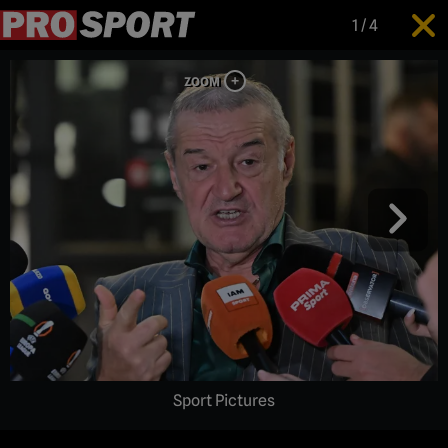
1
/
4
Sport Pictures