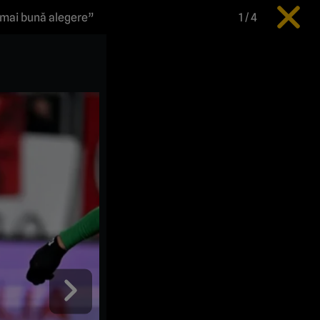
a mai bună alegere”
1
/
4