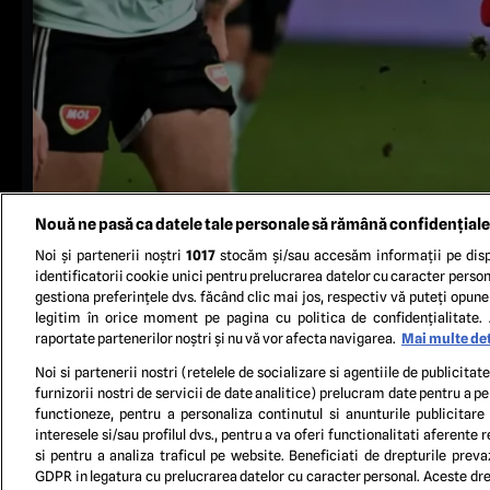
Nouă ne pasă ca datele tale personale să rămână confidențiale
Noi și partenerii noștri
1017
stocăm și/sau accesăm informații pe disp
identificatorii cookie unici pentru prelucrarea datelor cu caracter person
gestiona preferințele dvs. făcând clic mai jos, respectiv vă puteți opune 
legitim în orice moment pe pagina cu politica de confidențialitate. 
raportate partenerilor noștri și nu vă vor afecta navigarea.
Mai multe det
S
Noi si partenerii nostri (retelele de socializare si agentiile de publicita
furnizorii nostri de servicii de date analitice) prelucram date pentru a p
functioneze, pentru a personaliza continutul si anunturile publicitare
TERM
interesele si/sau profilul dvs., pentru a va oferi functionalitati aferente r
si pentru a analiza traficul pe website. Beneficiati de drepturile preva
GDPR in legatura cu prelucrarea datelor cu caracter personal. Aceste drep