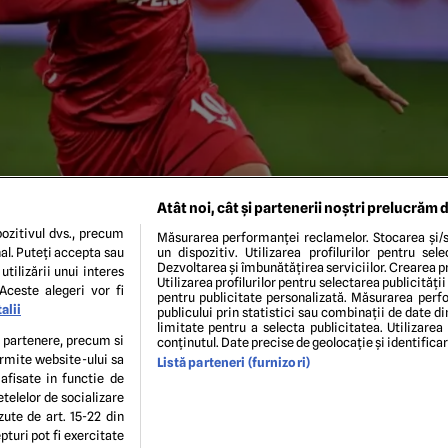
Atât noi, cât și partenerii noștri prelucrăm d
ozitivul dvs., precum
Măsurarea performanței reclamelor. Stocarea și/s
al. Puteți accepta sau
un dispozitiv. Utilizarea profilurilor pentru sel
Dezvoltarea și îmbunătățirea serviciilor. Crearea pr
utilizării unui interes
Utilizarea profilurilor pentru selectarea publicității
Aceste alegeri vor fi
pentru publicitate personalizată. Măsurarea perfo
alii
publicului prin statistici sau combinații de date di
limitate pentru a selecta publicitatea. Utilizarea
ursa foto: Sport Pictures
te partenere, precum si
conținutul. Date precise de geolocație și identifica
ermite website-ului sa
Listă parteneri (furnizori)
 afisate in functie de
ENI ȘI CONDIȚII
POLITICA DE CONFIDENTIALITATE
GDPR
ECHIPA EDITORIALĂ
CON
etelelor de socializare
Modifică Setările
zute de art. 15-22 din
turi pot fi exercitate