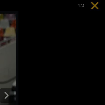
1
/
4