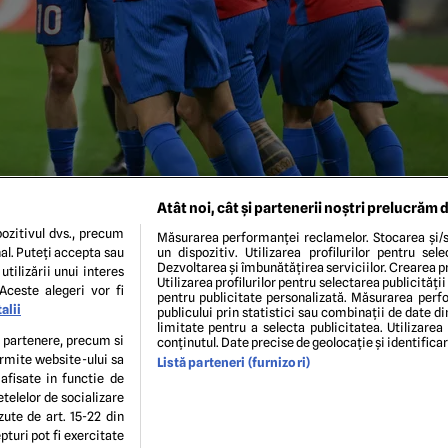
Atât noi, cât și partenerii noștri prelucrăm d
ozitivul dvs., precum
Măsurarea performanței reclamelor. Stocarea și/s
al. Puteți accepta sau
un dispozitiv. Utilizarea profilurilor pentru sel
Dezvoltarea și îmbunătățirea serviciilor. Crearea pr
utilizării unui interes
Utilizarea profilurilor pentru selectarea publicității
Aceste alegeri vor fi
pentru publicitate personalizată. Măsurarea perfo
alii
publicului prin statistici sau combinații de date di
limitate pentru a selecta publicitatea. Utilizarea
PORT PICTURES
te partenere, precum si
conținutul. Date precise de geolocație și identifica
ermite website-ului sa
Listă parteneri (furnizori)
 afisate in functie de
ENI ȘI CONDIȚII
POLITICA DE CONFIDENTIALITATE
GDPR
ECHIPA EDITORIALĂ
CON
etelelor de socializare
Modifică Setările
zute de art. 15-22 din
turi pot fi exercitate