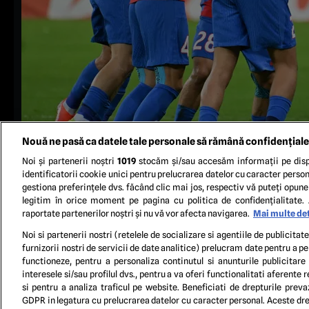
Nouă ne pasă ca datele tale personale să rămână confidențiale
Noi și partenerii noștri
1019
stocăm și/sau accesăm informații pe disp
identificatorii cookie unici pentru prelucrarea datelor cu caracter person
gestiona preferințele dvs. făcând clic mai jos, respectiv vă puteți opune 
legitim în orice moment pe pagina cu politica de confidențialitate. 
raportate partenerilor noștri și nu vă vor afecta navigarea.
Mai multe det
S
Noi si partenerii nostri (retelele de socializare si agentiile de publicita
furnizorii nostri de servicii de date analitice) prelucram date pentru a p
functioneze, pentru a personaliza continutul si anunturile publicitare
TERM
interesele si/sau profilul dvs., pentru a va oferi functionalitati aferente r
si pentru a analiza traficul pe website. Beneficiati de drepturile preva
GDPR in legatura cu prelucrarea datelor cu caracter personal. Aceste drep