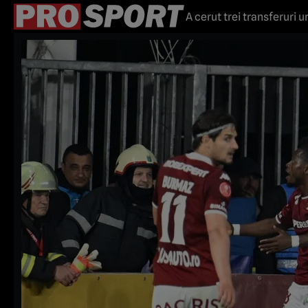
A cerut trei transferuri u