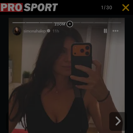
1
/
30