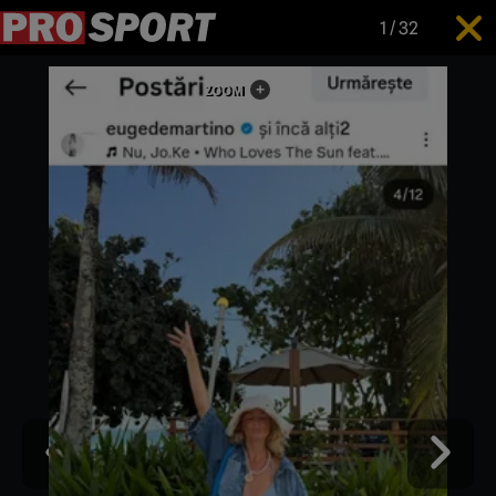
1
/
32