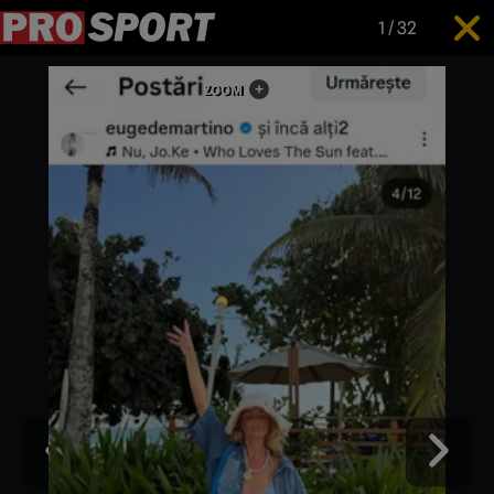
1
/
32