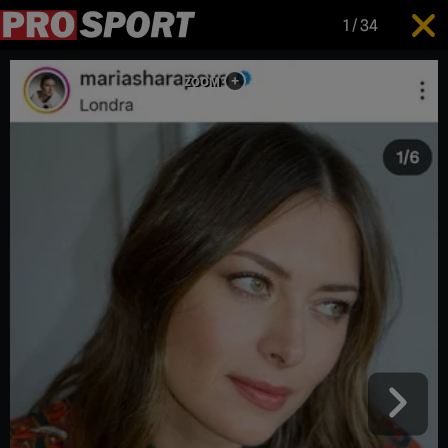
1
/
34