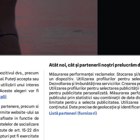
Atât noi, cât și partenerii noștri prelucrăm d
ozitivul dvs., precum
Măsurarea performanței reclamelor. Stocarea și/s
al. Puteți accepta sau
un dispozitiv. Utilizarea profilurilor pentru sel
Dezvoltarea și îmbunătățirea serviciilor. Crearea pr
utilizării unui interes
Utilizarea profilurilor pentru selectarea publicității
Aceste alegeri vor fi
pentru publicitate personalizată. Măsurarea perfo
alii
publicului prin statistici sau combinații de date di
limitate pentru a selecta publicitatea. Utilizarea
te partenere, precum si
conținutul. Date precise de geolocație și identifica
ermite website-ului sa
Listă parteneri (furnizori)
ENI ȘI CONDIȚII
POLITICA DE CONFIDENTIALITATE
GDPR
ECHIPA EDITORIALĂ
CON
 afisate in functie de
Modifică Setările
etelelor de socializare
zute de art. 15-22 din
turi pot fi exercitate
copyright © 2026