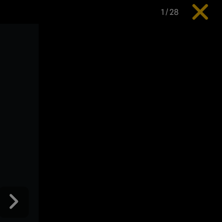
1
/
28