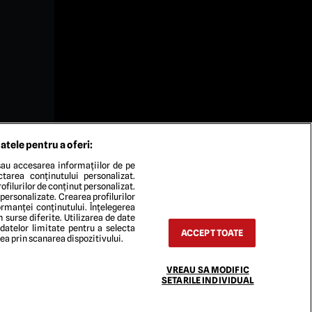
atele pentru a oferi:
au accesarea informațiilor de pe
ectarea conținutului personalizat.
ofilurilor de conținut personalizat.
 personalizate. Crearea profilurilor
rmanței conținutului. Înțelegerea
n surse diferite. Utilizarea de date
 datelor limitate pentru a selecta
ACCEPT TOATE
rea prin scanarea dispozitivului.
TACT
VREAU SA MODIFIC
SETARILE INDIVIDUAL