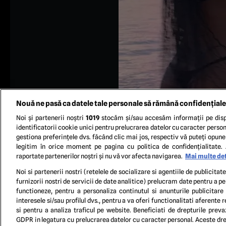
Nouă ne pasă ca datele tale personale să rămână confidențiale
Noi și partenerii noștri
1019
stocăm și/sau accesăm informații pe disp
identificatorii cookie unici pentru prelucrarea datelor cu caracter person
gestiona preferințele dvs. făcând clic mai jos, respectiv vă puteți opune 
legitim în orice moment pe pagina cu politica de confidențialitate. 
raportate partenerilor noștri și nu vă vor afecta navigarea.
Mai multe det
Noi si partenerii nostri (retelele de socializare si agentiile de publicita
furnizorii nostri de servicii de date analitice) prelucram date pentru a p
TERM
functioneze, pentru a personaliza continutul si anunturile publicitare
interesele si/sau profilul dvs., pentru a va oferi functionalitati aferente r
si pentru a analiza traficul pe website. Beneficiati de drepturile preva
GDPR in legatura cu prelucrarea datelor cu caracter personal. Aceste drep