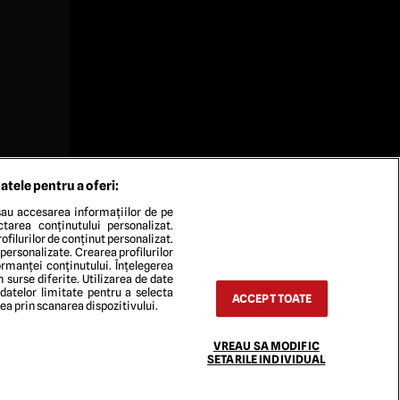
atele pentru a oferi:
au accesarea informațiilor de pe
ectarea conținutului personalizat.
ofilurilor de conținut personalizat.
 personalizate. Crearea profilurilor
rmanței conținutului. Înțelegerea
n surse diferite. Utilizarea de date
 datelor limitate pentru a selecta
ACCEPT TOATE
rea prin scanarea dispozitivului.
VREAU SA MODIFIC
TACT
SETARILE INDIVIDUAL