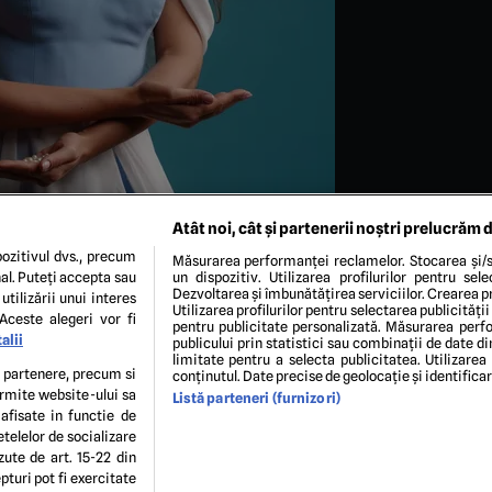
Atât noi, cât și partenerii noștri prelucrăm d
ozitivul dvs., precum
Măsurarea performanței reclamelor. Stocarea și/s
al. Puteți accepta sau
un dispozitiv. Utilizarea profilurilor pentru sel
Dezvoltarea și îmbunătățirea serviciilor. Crearea pr
utilizării unui interes
Utilizarea profilurilor pentru selectarea publicității
Aceste alegeri vor fi
pentru publicitate personalizată. Măsurarea perfo
alii
publicului prin statistici sau combinații de date di
limitate pentru a selecta publicitatea. Utilizarea
stagram / @iulia.parlea
te partenere, precum si
conținutul. Date precise de geolocație și identifica
ermite website-ului sa
Listă parteneri (furnizori)
 afisate in functie de
ENI ȘI CONDIȚII
POLITICA DE CONFIDENTIALITATE
GDPR
ECHIPA EDITORIALĂ
CON
etelelor de socializare
Modifică Setările
zute de art. 15-22 din
turi pot fi exercitate