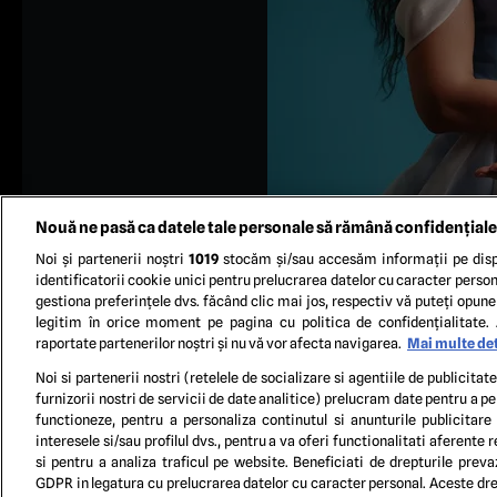
Nouă ne pasă ca datele tale personale să rămână confidențiale
Noi și partenerii noștri
1019
stocăm și/sau accesăm informații pe disp
identificatorii cookie unici pentru prelucrarea datelor cu caracter person
gestiona preferințele dvs. făcând clic mai jos, respectiv vă puteți opune 
legitim în orice moment pe pagina cu politica de confidențialitate. 
raportate partenerilor noștri și nu vă vor afecta navigarea.
Mai multe det
Foto: In
Noi si partenerii nostri (retelele de socializare si agentiile de publicita
furnizorii nostri de servicii de date analitice) prelucram date pentru a p
functioneze, pentru a personaliza continutul si anunturile publicitare
TERM
interesele si/sau profilul dvs., pentru a va oferi functionalitati aferente r
si pentru a analiza traficul pe website. Beneficiati de drepturile preva
GDPR in legatura cu prelucrarea datelor cu caracter personal. Aceste drep