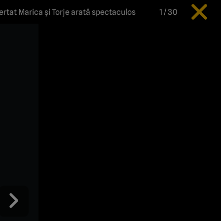
certat Marica şi Torje arată spectaculos
1
/
30