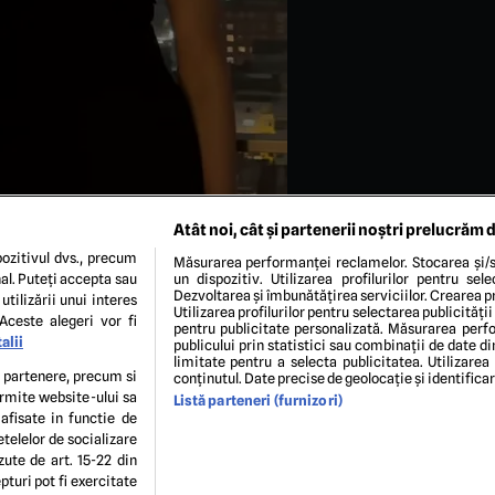
Atât noi, cât și partenerii noștri prelucrăm d
ozitivul dvs., precum
Măsurarea performanței reclamelor. Stocarea și/s
al. Puteți accepta sau
un dispozitiv. Utilizarea profilurilor pentru sel
Dezvoltarea și îmbunătățirea serviciilor. Crearea pr
utilizării unui interes
Utilizarea profilurilor pentru selectarea publicității
Aceste alegeri vor fi
pentru publicitate personalizată. Măsurarea perfo
alii
publicului prin statistici sau combinații de date di
limitate pentru a selecta publicitatea. Utilizarea
te partenere, precum si
conținutul. Date precise de geolocație și identifica
ermite website-ului sa
Listă parteneri (furnizori)
ENI ȘI CONDIȚII
POLITICA DE CONFIDENTIALITATE
GDPR
ECHIPA EDITORIALĂ
CON
 afisate in functie de
Modifică Setările
etelelor de socializare
zute de art. 15-22 din
turi pot fi exercitate
copyright © 2026