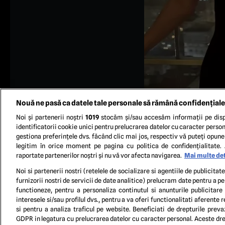
Nouă ne pasă ca datele tale personale să rămână confidențiale
Noi și partenerii noștri
1019
stocăm și/sau accesăm informații pe disp
identificatorii cookie unici pentru prelucrarea datelor cu caracter person
gestiona preferințele dvs. făcând clic mai jos, respectiv vă puteți opune 
legitim în orice moment pe pagina cu politica de confidențialitate. 
raportate partenerilor noștri și nu vă vor afecta navigarea.
Mai multe det
Noi si partenerii nostri (retelele de socializare si agentiile de publicita
furnizorii nostri de servicii de date analitice) prelucram date pentru a p
TERM
functioneze, pentru a personaliza continutul si anunturile publicitare
interesele si/sau profilul dvs., pentru a va oferi functionalitati aferente r
si pentru a analiza traficul pe website. Beneficiati de drepturile preva
GDPR in legatura cu prelucrarea datelor cu caracter personal. Aceste drep