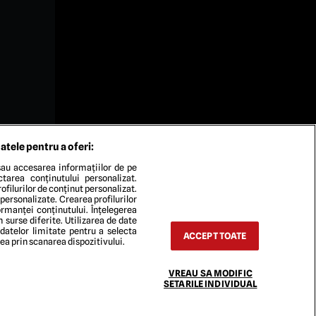
atele pentru a oferi:
au accesarea informațiilor de pe
ectarea conținutului personalizat.
ofilurilor de conținut personalizat.
 personalizate. Crearea profilurilor
rmanței conținutului. Înțelegerea
n surse diferite. Utilizarea de date
 datelor limitate pentru a selecta
ACCEPT TOATE
rea prin scanarea dispozitivului.
TACT
VREAU SA MODIFIC
SETARILE INDIVIDUAL