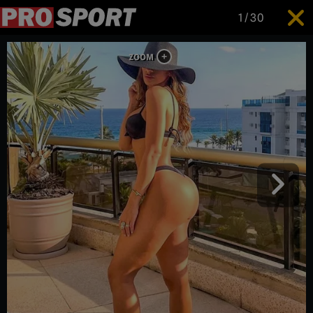
1
/
30