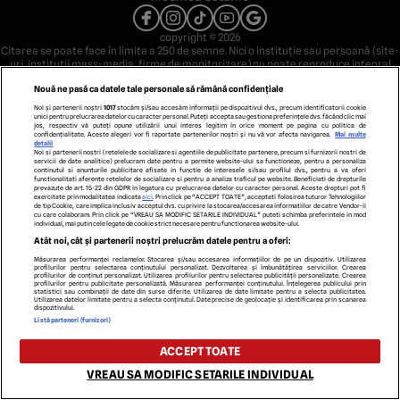
copyright © 2026
Citarea se poate face în limita a 250 de semne. Nici o instituţie sau persoană (site-
uri, instituţii mass-media, firme de monitorizare) nu poate reproduce integral
scrierile publicistice purtătoare de Drepturi de Autor.
Nouă ne pasă ca datele tale personale să rămână confidențiale
Decizia ONJN nr. 1598/16.09.2021. Jocurile de noroc sunt interzise minorilor.
Noi și partenerii noștri
1017
stocăm și/sau accesăm informații pe dispozitivul dvs., precum identificatorii cookie
unici pentru prelucrarea datelor cu caracter personal. Puteți accepta sau gestiona preferințele dvs. făcând clic mai
jos, respectiv vă puteți opune utilizării unui interes legitim în orice moment pe pagina cu politica de
confidențialitate. Aceste alegeri vor fi raportate partenerilor noștri și nu vă vor afecta navigarea.
Mai multe
detalii
Noi si partenerii nostri (retelele de socializare si agentiile de publicitate partenere, precum si furnizorii nostri de
servicii de date analitice) prelucram date pentru a permite website-ului sa functioneze, pentru a personaliza
continutul si anunturile publicitare afisate in functie de interesele si/sau profilul dvs., pentru a va oferi
functionalitati aferente retelelor de socializare si pentru a analiza traficul pe website. Beneficiati de drepturile
prevazute de art. 15-22 din GDPR in legatura cu prelucrarea datelor cu caracter personal. Aceste drepturi pot fi
exercitate prin modalitatea indicata
aici
. Prin click pe “ACCEPT TOATE”, acceptati folosirea tuturor Tehnologiilor
de tip Cookie, care implica inclusiv acceptul dvs. cu privire la stocarea/accesarea informatiilor de catre Vendor-ii
cu care colaboram. Prin click pe “VREAU SA MODIFIC SETARILE INDIVIDUAL” puteti schimba preferintele in mod
individual, mai putin cele legate de cookie strict necesare pentru functionarea website-ului.
Atât noi, cât și partenerii noștri prelucrăm datele pentru a oferi:
Măsurarea performanței reclamelor. Stocarea și/sau accesarea informațiilor de pe un dispozitiv. Utilizarea
profilurilor pentru selectarea conținutului personalizat. Dezvoltarea și îmbunătățirea serviciilor. Crearea
profilurilor de conținut personalizat. Utilizarea profilurilor pentru selectarea publicității personalizate. Crearea
profilurilor pentru publicitate personalizată. Măsurarea performanței conținutului. Înțelegerea publicului prin
statistici sau combinații de date din surse diferite. Utilizarea de date limitate pentru a selecta publicitatea.
Utilizarea datelor limitate pentru a selecta conținutul. Date precise de geolocație și identificarea prin scanarea
dispozitivului.
Listă parteneri (furnizori)
ACCEPT TOATE
VREAU SA MODIFIC SETARILE INDIVIDUAL