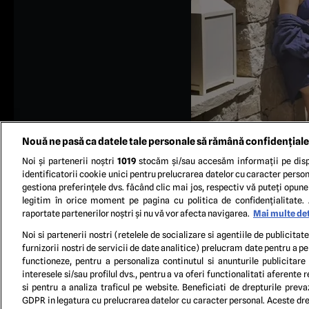
Nouă ne pasă ca datele tale personale să rămână confidențiale
Noi și partenerii noștri
1019
stocăm și/sau accesăm informații pe disp
identificatorii cookie unici pentru prelucrarea datelor cu caracter person
gestiona preferințele dvs. făcând clic mai jos, respectiv vă puteți opune 
legitim în orice moment pe pagina cu politica de confidențialitate. 
raportate partenerilor noștri și nu vă vor afecta navigarea.
Mai multe det
FOTO Ins
Noi si partenerii nostri (retelele de socializare si agentiile de publicita
furnizorii nostri de servicii de date analitice) prelucram date pentru a p
functioneze, pentru a personaliza continutul si anunturile publicitare
TERM
interesele si/sau profilul dvs., pentru a va oferi functionalitati aferente r
si pentru a analiza traficul pe website. Beneficiati de drepturile preva
GDPR in legatura cu prelucrarea datelor cu caracter personal. Aceste drep