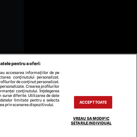
atele pentru a oferi:
au accesarea informațiilor de pe
ectarea conținutului personalizat.
ofilurilor de conținut personalizat.
 personalizate. Crearea profilurilor
rmanței conținutului. Înțelegerea
n surse diferite. Utilizarea de date
 datelor limitate pentru a selecta
ACCEPT TOATE
rea prin scanarea dispozitivului.
VREAU SA MODIFIC
TACT
SETARILE INDIVIDUAL