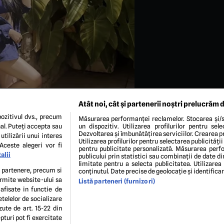
Atât noi, cât și partenerii noștri prelucrăm d
ozitivul dvs., precum
Măsurarea performanței reclamelor. Stocarea și/s
al. Puteți accepta sau
un dispozitiv. Utilizarea profilurilor pentru sel
Dezvoltarea și îmbunătățirea serviciilor. Crearea pr
utilizării unui interes
Utilizarea profilurilor pentru selectarea publicității
Aceste alegeri vor fi
pentru publicitate personalizată. Măsurarea perfo
alii
publicului prin statistici sau combinații de date di
limitate pentru a selecta publicitatea. Utilizarea
tagram Corina Caragea
te partenere, precum si
conținutul. Date precise de geolocație și identifica
ermite website-ului sa
Listă parteneri (furnizori)
 afisate in functie de
ENI ȘI CONDIȚII
POLITICA DE CONFIDENTIALITATE
GDPR
ECHIPA EDITORIALĂ
CON
etelelor de socializare
Modifică Setările
zute de art. 15-22 din
turi pot fi exercitate