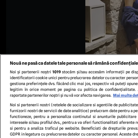
Nouă ne pasă ca datele tale personale să rămână confidențiale
Noi și partenerii noștri
1019
stocăm și/sau accesăm informații pe disp
identificatorii cookie unici pentru prelucrarea datelor cu caracter person
gestiona preferințele dvs. făcând clic mai jos, respectiv vă puteți opune 
legitim în orice moment pe pagina cu politica de confidențialitate. 
raportate partenerilor noștri și nu vă vor afecta navigarea.
Mai multe det
FOTO Ins
Noi si partenerii nostri (retelele de socializare si agentiile de publicita
furnizorii nostri de servicii de date analitice) prelucram date pentru a p
functioneze, pentru a personaliza continutul si anunturile publicitare
TERM
interesele si/sau profilul dvs., pentru a va oferi functionalitati aferente r
si pentru a analiza traficul pe website. Beneficiati de drepturile preva
GDPR in legatura cu prelucrarea datelor cu caracter personal. Aceste drep