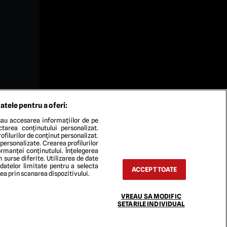
atele pentru a oferi:
au accesarea informațiilor de pe
ectarea conținutului personalizat.
ofilurilor de conținut personalizat.
 personalizate. Crearea profilurilor
rmanței conținutului. Înțelegerea
n surse diferite. Utilizarea de date
 datelor limitate pentru a selecta
ACCEPT TOATE
rea prin scanarea dispozitivului.
VREAU SA MODIFIC
TACT
SETARILE INDIVIDUAL