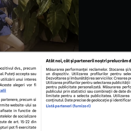
Atât noi, cât și partenerii noștri prelucrăm d
ozitivul dvs., precum
Măsurarea performanței reclamelor. Stocarea și/s
al. Puteți accepta sau
un dispozitiv. Utilizarea profilurilor pentru sel
Dezvoltarea și îmbunătățirea serviciilor. Crearea pr
utilizării unui interes
Utilizarea profilurilor pentru selectarea publicității
Aceste alegeri vor fi
pentru publicitate personalizată. Măsurarea perfo
alii
publicului prin statistici sau combinații de date di
limitate pentru a selecta publicitatea. Utilizarea
tagram Corina Caragea
te partenere, precum si
conținutul. Date precise de geolocație și identifica
ermite website-ului sa
Listă parteneri (furnizori)
 afisate in functie de
ENI ȘI CONDIȚII
POLITICA DE CONFIDENTIALITATE
GDPR
ECHIPA EDITORIALĂ
CON
etelelor de socializare
Modifică Setările
zute de art. 15-22 din
turi pot fi exercitate