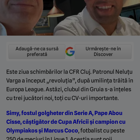
Adaugă-ne ca sursă
Urmărește-ne în
preferată
Discover
Este ziua schimbărilor la CFR Cluj. Patronul Neluțu
Varga a început „revoluția”, după umilința trăită în
Europa League. Astăzi, clubul din Gruia s-a înțeles
cu trei jucători noi, toți cu CV-uri importante.
Simy, fostul golgheter din Serie A, Pape Abou
Cisse, câștigător de Cupa Africii și campion cu
Olympiakos și Marcus Coco
, fotbalist cu peste
250 de meciuri în Ligue 1. Aceștia sunt noii