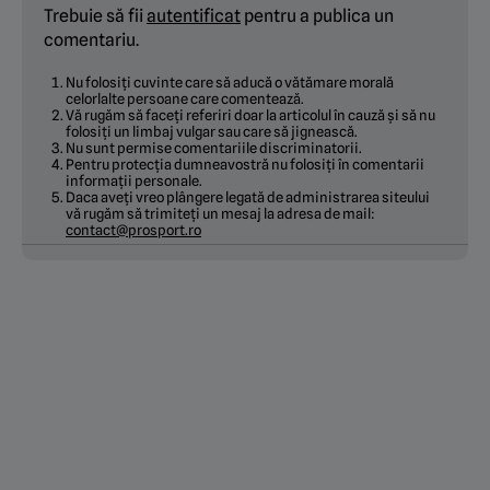
Trebuie să fii
autentificat
pentru a publica un
comentariu.
Nu folosiți cuvinte care să aducă o vătămare morală
celorlalte persoane care comentează.
Vă rugăm să faceți referiri doar la articolul în cauză și să nu
folosiți un limbaj vulgar sau care să jignească.
Nu sunt permise comentariile discriminatorii.
Pentru protecția dumneavostră nu folosiți în comentarii
informații personale.
Daca aveți vreo plângere legată de administrarea siteului
vă rugăm să trimiteți un mesaj la adresa de mail:
contact@prosport.ro