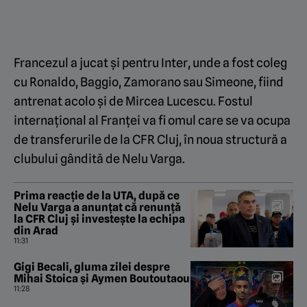
Francezul a jucat și pentru Inter, unde a fost coleg
cu Ronaldo, Baggio, Zamorano sau Simeone, fiind
antrenat acolo și de Mircea Lucescu. Fostul
internațional al Franței va fi omul care se va ocupa
de transferurile de la CFR Cluj, în noua structură a
clubului gândită de Nelu Varga.
Prima reacție de la UTA, după ce
Nelu Varga a anunțat că renunță
la CFR Cluj și investește la echipa
din Arad
11:31
Gigi Becali, gluma zilei despre
Mihai Stoica și Aymen Boutoutaou
11:28