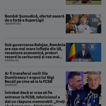
Bombă! Șumudică, ofertat aseară
de o forță a SuperLigii
IAMSPORT.RO
Sub guvernarea Bolojan, România
are cea mai mare inflație din UE,
recesiune economică, prețuri
record la carburanți și cea mai
gravă criză energetică de la
GANDUL.RO
Revoluție încoace. Cum se apără
premierul, întrebat de Gândul
dacă își cere scuze
Ar fi transferul verii! Ilie
Dumitrescu i-a spus lui Gigi
Becali pe cine să ia la FCSB
DIGISPORT
Întrebat dacă ar vrea să fie
antrenor la FCSB, tehnicianul a
dat un răspuns memorabil: „Vreți