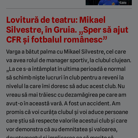
Lovitură de teatru: Mikael
Silvestre, în Gruia. „Sper să ajut
CFR și fotbalul românesc”
Varga a bătut palma cu Mikael Silvestre, cel care
va avea rolul de manager sportiv, la clubul clujean.
„La ce s-a întâmplat în ultima perioadă e normal
să schimb niște lucruri în club pentru a reveni la
nivelul la care îmi doresc să aduc acest club. Nu
vreau să mai trăiesc cu dezamăgirea pe care am
avut-o în această vară. A fost un accident. Am
promis că voi curăța clubul și voi aduce persoane
care știu să respecte valorile acestui club și care
vor demonstra că au demnitatea și valoarea,
devotamentul și implicarea ca să merite să