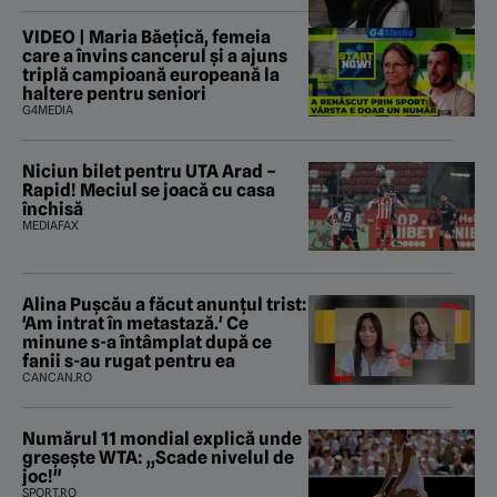
VIDEO | Maria Băețică, femeia
care a învins cancerul și a ajuns
triplă campioană europeană la
haltere pentru seniori
G4MEDIA
Niciun bilet pentru UTA Arad –
Rapid! Meciul se joacă cu casa
închisă
MEDIAFAX
Alina Pușcău a făcut anunțul trist:
'Am intrat în metastază.' Ce
minune s-a întâmplat după ce
fanii s-au rugat pentru ea
CANCAN.RO
Numărul 11 mondial explică unde
greșește WTA: „Scade nivelul de
joc!"
SPORT.RO