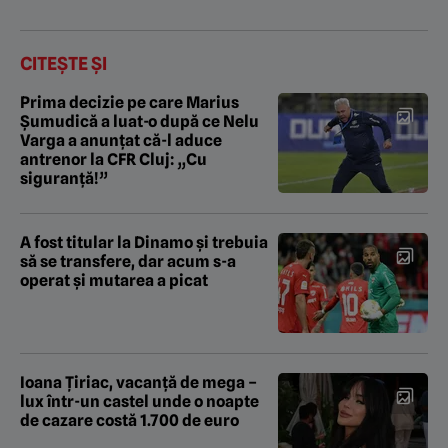
CITEȘTE ȘI
Prima decizie pe care Marius
Șumudică a luat-o după ce Nelu
Varga a anunțat că-l aduce
antrenor la CFR Cluj: „Cu
siguranță!”
A fost titular la Dinamo și trebuia
să se transfere, dar acum s-a
operat și mutarea a picat
Ioana Țiriac, vacanță de mega –
lux într-un castel unde o noapte
de cazare costă 1.700 de euro