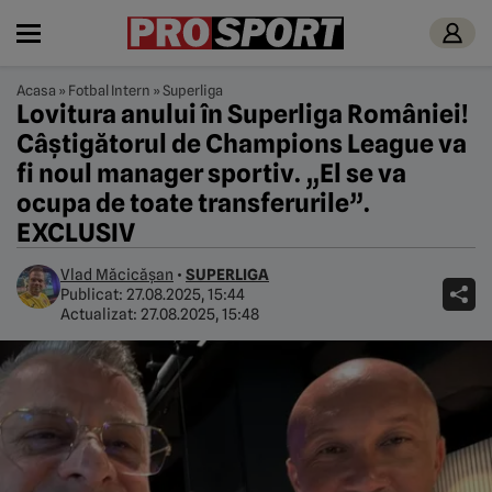
Acasa
»
Fotbal Intern
»
Superliga
Lovitura anului în Superliga României!
Câștigătorul de Champions League va
fi noul manager sportiv. „El se va
ocupa de toate transferurile”.
EXCLUSIV
Vlad Măcicășan
•
SUPERLIGA
Publicat:
27.08.2025, 15:44
Actualizat:
27.08.2025, 15:48