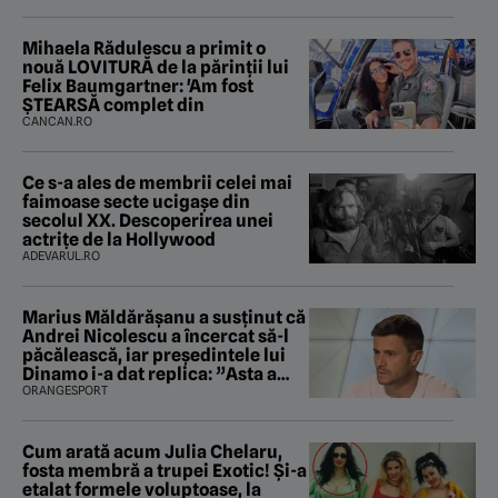
Mihaela Rădulescu a primit o
nouă LOVITURĂ de la părinții lui
Felix Baumgartner: 'Am fost
ȘTEARSĂ complet din
CANCAN.RO
Ce s-a ales de membrii celei mai
faimoase secte ucigașe din
secolul XX. Descoperirea unei
actrițe de la Hollywood
ADEVARUL.RO
Marius Măldărăşanu a susţinut că
Andrei Nicolescu a încercat să-l
păcălească, iar preşedintele lui
Dinamo i-a dat replica: ”Asta a
fost istoria”
ORANGESPORT
Cum arată acum Julia Chelaru,
fosta membră a trupei Exotic! Și-a
etalat formele voluptoase, la