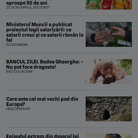
aproape 50 de ani
CE SE ÎNTÂMPLĂ, DOCTORE?
Ministerul Muncii a publicat
proiectul legii salarizării: ce
salarii cresc și ce salarii rămân la
fel
ECONOMEDIA
BANCUL ZILEI. Badea Gheorghe: –
Nu pot face dragoste!
RÂZI CU LACRIMI
Care este cel mai vechi pod din
Europa?
DESCOPERA.RO
Episodul extrem din dosarul lui