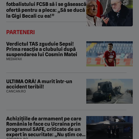
fotbalistului FCSB să i se găsească
ofertă pentru a pleca: „Să se ducă
la Gigi Becali cu ea!”
PARTENERI
Verdictul TAS zguduie Sepsi!
Prima reacție a clubului după
suspendarea lui Cosmin Matei
MEDIAFAX
ULTIMA ORĂ! A murit într-un
accident teribil!
CANCAN.RO
Achizițiile de armament pe care
România le face cu Ucraina prin
programul SAFE, criticate de un
expert în securitate: „Nu știm ce