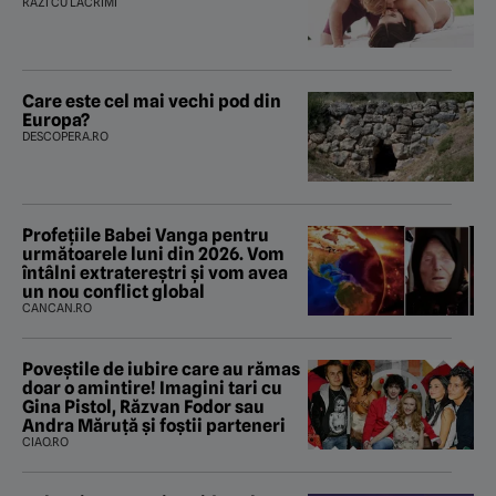
RÂZI CU LACRIMI
Care este cel mai vechi pod din
Europa?
DESCOPERA.RO
Profețiile Babei Vanga pentru
următoarele luni din 2026. Vom
întâlni extratereștri și vom avea
un nou conflict global
CANCAN.RO
Poveştile de iubire care au rămas
doar o amintire! Imagini tari cu
Gina Pistol, Răzvan Fodor sau
Andra Măruţă şi foştii parteneri
CIAO.RO