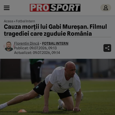
Acasa
»
Fotbal Intern
Cauza morții lui Gabi Mureșan. Filmul
tragediei care zguduie România
Florentin Dincă
•
FOTBAL INTERN
Publicat:
09.07.2026, 09:13
Actualizat:
09.07.2026, 09:14