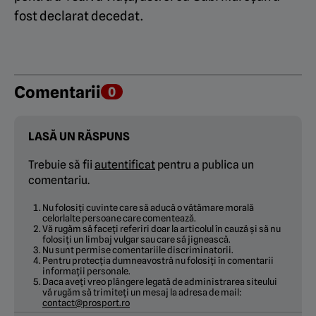
fost declarat decedat.
Comentarii
0
LASĂ UN RĂSPUNS
Trebuie să fii
autentificat
pentru a publica un
comentariu.
Nu folosiți cuvinte care să aducă o vătămare morală
celorlalte persoane care comentează.
Vă rugăm să faceți referiri doar la articolul în cauză și să nu
folosiți un limbaj vulgar sau care să jignească.
Nu sunt permise comentariile discriminatorii.
Pentru protecția dumneavostră nu folosiți în comentarii
informații personale.
Daca aveți vreo plângere legată de administrarea siteului
vă rugăm să trimiteți un mesaj la adresa de mail:
contact@prosport.ro