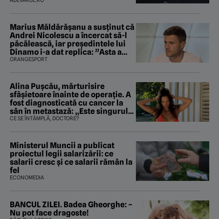
arme ne trebuie”
ADEVARUL.RO
Marius Măldărăşanu a susţinut că
Andrei Nicolescu a încercat să-l
păcălească, iar preşedintele lui
Dinamo i-a dat replica: ”Asta a
fost istoria”
ORANGESPORT
Alina Pușcău, mărturisire
sfâșietoare înainte de operație. A
fost diagnosticată cu cancer la
sân în metastază: „Este singurul
tratament care o să mă ajute să
CE SE ÎNTÂMPLĂ, DOCTORE?
îmi salvez viața”
Ministerul Muncii a publicat
proiectul legii salarizării: ce
salarii cresc și ce salarii rămân la
fel
ECONOMEDIA
BANCUL ZILEI. Badea Gheorghe: –
Nu pot face dragoste!