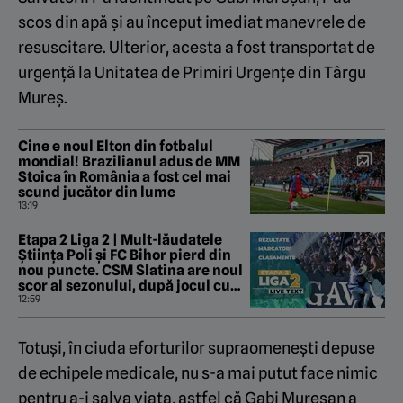
scos din apă și au început imediat manevrele de
resuscitare. Ulterior, acesta a fost transportat de
urgență la Unitatea de Primiri Urgențe din Târgu
Mureș.
Cine e noul Elton din fotbalul
mondial! Brazilianul adus de MM
Stoica în România a fost cel mai
scund jucător din lume
13:19
Etapa 2 Liga 2 | Mult-lăudatele
Știința Poli și FC Bihor pierd din
nou puncte. CSM Slatina are noul
scor al sezonului, după jocul cu
CS Dinamo. Steaua, la un nou
12:59
rezultat rușinos în Ghencea
Totuși, în ciuda eforturilor supraomenești depuse
de echipele medicale, nu s-a mai putut face nimic
pentru a-i salva viața, astfel că Gabi Mureșan a