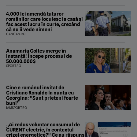
4.000 lei amendă tuturor
românilor care locuiesc la casă și
fac acest lucru în curte, crezând
că nu îi vede nimeni
CANCAN.RO
Anamaria Goltes merge în
instanță! Începe procesul de
50.000.000$
SPORT.RO
Cine e românul invitat de
Cristiano Ronaldo la nunta cu
Georgina: ”Sunt prieteni foarte
buni”
IAMSPORT.RO
„Ai redus voluntar consumul de
CURENT electric, în contextul
crizei energetice?” Ce au răspuns