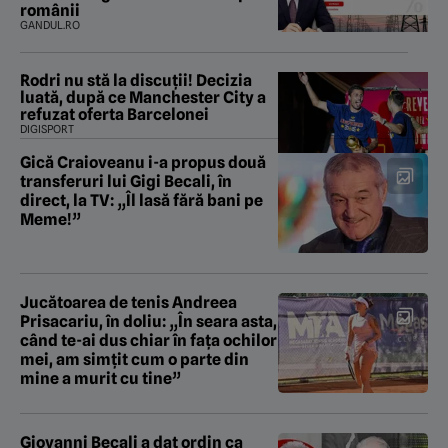
românii
GANDUL.RO
Rodri nu stă la discuții! Decizia
luată, după ce Manchester City a
refuzat oferta Barcelonei
DIGISPORT
Gică Craioveanu i-a propus două
transferuri lui Gigi Becali, în
direct, la TV: „Îl lasă fără bani pe
Meme!”
Jucătoarea de tenis Andreea
Prisacariu, în doliu: „În seara asta,
când te-ai dus chiar în fața ochilor
mei, am simțit cum o parte din
mine a murit cu tine”
Giovanni Becali a dat ordin ca