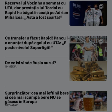
Rezerva lui Vozinha a semnat cu
UTA, dar prestația lui Tordai cu
Rapid l-a băgat în ceață pe Adrian
Mihalcea: „Asta a fost soarta!”
Ce transfer a făcut Rapid! Pancu l-
a anunțat după egalul cu UTA: „E
peste nivelul Superligii!”
De ce își vinde Rusia aurul?
G4MEDIA
Surprinzător: cea mai ieftină bere
și cea mai scumpă bere NU se
găsesc în Europa
MEDIAFAX