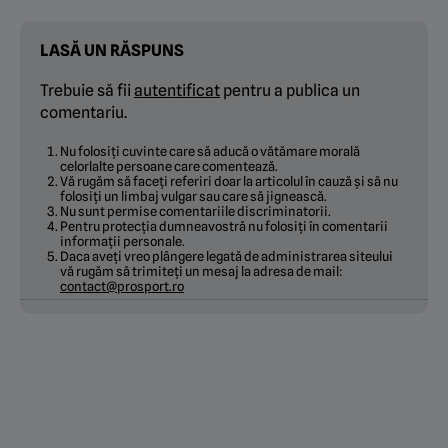
LASĂ UN RĂSPUNS
Trebuie să fii
autentificat
pentru a publica un
comentariu.
Nu folosiți cuvinte care să aducă o vătămare morală
celorlalte persoane care comentează.
Vă rugăm să faceți referiri doar la articolul în cauză și să nu
folosiți un limbaj vulgar sau care să jignească.
Nu sunt permise comentariile discriminatorii.
Pentru protecția dumneavostră nu folosiți în comentarii
informații personale.
Daca aveți vreo plângere legată de administrarea siteului
vă rugăm să trimiteți un mesaj la adresa de mail:
contact@prosport.ro