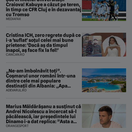
Craiova! Kabuye a căzut pe teren,
în timp ce CFR Cluj e în dezavantaj
cu Tromso
MEDIAFAX
Cristina ICH, zero regrete după ce
i-a 'suflat' soțul celei mai bune
prietene: 'Dacă aș da timpul
înapoi, aș face fix la fel!'
CANCAN.RO
„Ne-am îmbolnăvit toți”.
Coșmarul unor români într-una
dintre cele mai populare
destinații din Albania: „Apa
mirosea a canalizare”
ADEVARUL.RO
Marius Măldărăşanu a susţinut că
Andrei Nicolescu a încercat să-l
păcălească, iar preşedintele lui
Dinamo i-a dat replica: ”Asta a
fost istoria”
ORANGESPORT