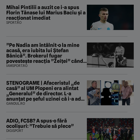
Mihai Pintilii a auzit ce i-a spus
Florin Tănase lui Marius Baciu și a
reacționat imediat
SPORT.RO
”Pe Nadia am întâlnit-o la mine
acasă, era iubita lui Ștefan
Bănică”. Brokerul fugar
povestește reacția ”Zeiței” când
i-a intrat în baie
IAMSPORT.RO
STENOGRAME | Afaceristul „de
casă” al UM Plopeni era alintat
„Generalul” de director. L-a
anunțat pe șeful uzinei că i-a adus
„subțireanu, așa”
GANDUL.RO
ADIO, FCSB? A spus-o fără
ocolișuri: ”Trebuie să plece”
DIGISPORT