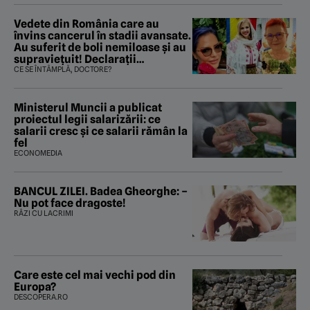
Vedete din România care au
învins cancerul în stadii avansate.
Au suferit de boli nemiloase şi au
supravieţuit! Declarații
sfâșietoare
CE SE ÎNTÂMPLĂ, DOCTORE?
Ministerul Muncii a publicat
proiectul legii salarizării: ce
salarii cresc și ce salarii rămân la
fel
ECONOMEDIA
BANCUL ZILEI. Badea Gheorghe: –
Nu pot face dragoste!
RÂZI CU LACRIMI
Care este cel mai vechi pod din
Europa?
DESCOPERA.RO