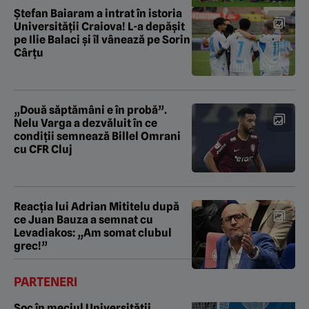
Ștefan Baiaram a intrat în istoria
Universității Craiova! L-a depășit
pe Ilie Balaci și îl vânează pe Sorin
Cârțu
„Două săptămâni e în probă”.
Nelu Varga a dezvăluit în ce
condiții semnează Billel Omrani
cu CFR Cluj
Reacția lui Adrian Mititelu după
ce Juan Bauza a semnat cu
Levadiakos: „Am somat clubul
grec!”
PARTENERI
Șoc în meciul Universității