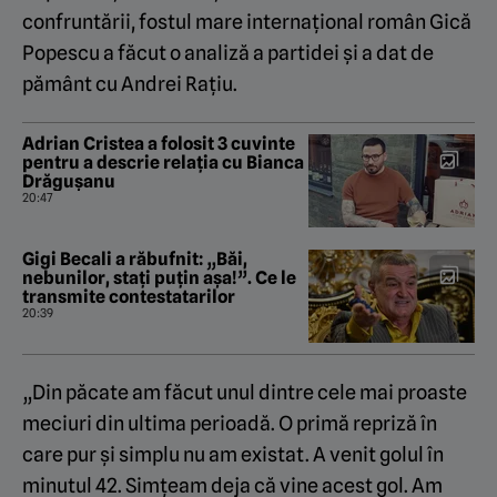
confruntării, fostul mare internațional român Gică
Popescu a făcut o analiză a partidei și a dat de
pământ cu Andrei Rațiu.
Adrian Cristea a folosit 3 cuvinte
pentru a descrie relația cu Bianca
Drăgușanu
20:47
Gigi Becali a răbufnit: „Băi,
nebunilor, stați puțin așa!”. Ce le
transmite contestatarilor
20:39
„Din păcate am făcut unul dintre cele mai proaste
meciuri din ultima perioadă. O primă repriză în
care pur și simplu nu am existat. A venit golul în
minutul 42. Simțeam deja că vine acest gol. Am