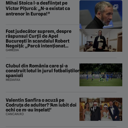
Mihai Stoica l-a desființat pe
Victor Pițurcă: „N-a existat ca
antrenor în Europa!”
Fost judecător suprem, despre
răspunsul Curții de Apel
București în scandalul Robert
Negoiță: „Parcă intenționat
urmăresc să saboteze și ultima
G4MEDIA
fărâmă de încredere în puterea
judecătorească”
Clubul din România care și-a
construit lotul în jurul fotbaliștilor
spanioli
MEDIAFAX
Valentin Sanfira o acuză pe
Codruța de adulter? 'Am iubit doi
ochi ce m-au înșelat!'
CANCAN.RO