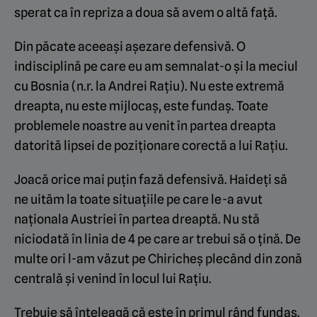
sperat ca în repriza a doua să avem o altă față.
Din păcate aceeași așezare defensivă. O
indisciplină pe care eu am semnalat-o și la meciul
cu Bosnia (n.r. la Andrei Rațiu). Nu este extremă
dreapta, nu este mijlocaș, este fundaș. Toate
problemele noastre au venit în partea dreapta
datorită lipsei de poziționare corectă a lui Rațiu.
Joacă orice mai puțin fază defensivă. Haideți să
ne uităm la toate situațiile pe care le-a avut
naționala Austriei în partea dreaptă. Nu stă
niciodată în linia de 4 pe care ar trebui să o țină. De
multe ori l-am văzut pe Chiricheș plecând din zonă
centrală și venind în locul lui Rațiu.
Trebuie să înțeleagă că este în primul rând fundaș.